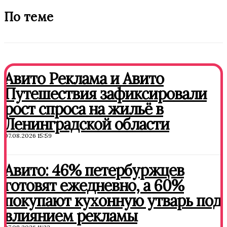
По теме
Авито Реклама и Авито
Путешествия зафиксировали
рост спроса на жильё в
Ленинградской области
07.08.2026 15:59
Авито: 46% петербуржцев
готовят ежедневно, а 60%
покупают кухонную утварь под
влиянием рекламы