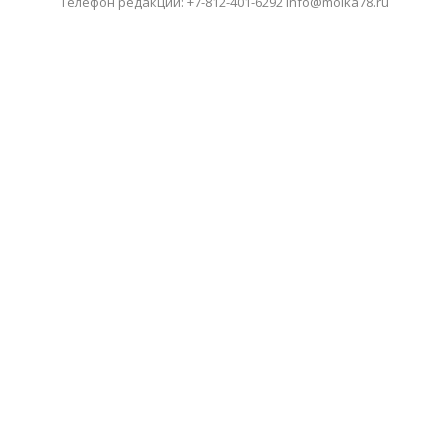
Телефон редакции: +7-812-401-6292 info@moika78.ru