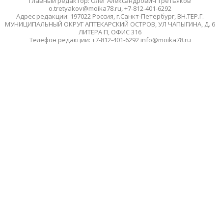
Главный редактор: Олег Александрович Третьяков
o.tretyakov@moika78.ru, +7-812-401-6292
Адрес редакции: 197022 Россия, г.Санкт-Петербург, ВН.ТЕР.Г.
МУНИЦИПАЛЬНЫЙ ОКРУГ АПТЕКАРСКИЙ ОСТРОВ, УЛ ЧАПЫГИНА, Д. 6
ЛИТЕРА П, ОФИС 316
Телефон редакции: +7-812-401-6292 info@moika78.ru