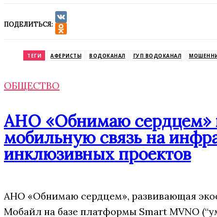
ПОДЕЛИТЬСЯ:
VK
Odnoklassniki
ТЕГИ
АФЕРИСТЫ
ВОДОКАНАЛ
ГУП ВОДОКАНАЛ
МОШЕНН
ОБЩЕСТВО
АНО «Обнимаю сердцем» п
мобильную связь на инфр
инклюзивных проектов
АНО «Обнимаю сердцем», развивающая эко
Мобайл на базе платформы Smart MVNO (“у