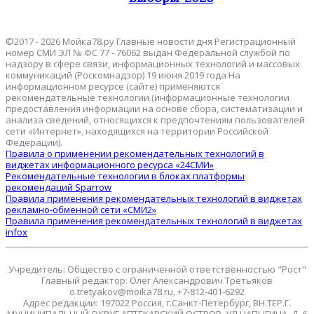
©2017 - 2026 Мойка78.ру Главные новости дня Регистрационный
номер СМИ ЭЛ № ФС 77 - 76062 выдан Федеральной службой по
надзору в сфере связи, информационных технологий и массовых
коммуникаций (Роскомнадзор) 19 июня 2019 года На
информационном ресурсе (сайте) применяются
рекомендательные технологии (информационные технологии
предоставления информации на основе сбора, систематизации и
анализа сведений, относящихся к предпочтениям пользователей
сети «Интернет», находящихся на территории Российской
Федерации).
Правила о применении рекомендательных технологий в
виджетах информационного ресурса «24СМИ»
Рекомендательные технологии в блоках платформы
рекомендаций Sparrow
Правила применения рекомендательных технологий в виджетах
рекламно-обменной сети «СМИ2»
Правила применения рекомендательных технологий в виджетах
infox
Учредитель: Общество с ограниченной ответственностью "Рост"
Главный редактор: Олег Александрович Третьяков
o.tretyakov@moika78.ru, +7-812-401-6292
Адрес редакции: 197022 Россия, г.Санкт-Петербург, ВН.ТЕР.Г.
МУНИЦИПАЛЬНЫЙ ОКРУГ АПТЕКАРСКИЙ ОСТРОВ, УЛ ЧАПЫГИНА, Д. 6