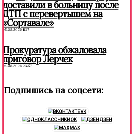
доставили в больницу после
ДТП с перевертышем на
«Сортавале»
05.08.2026 11:17
Прокуратура обжаловала
приговор Лерчек
04.08.2026 23:57
Подпишись на соцсети:
VK
OK
ДЗЕН
MAX