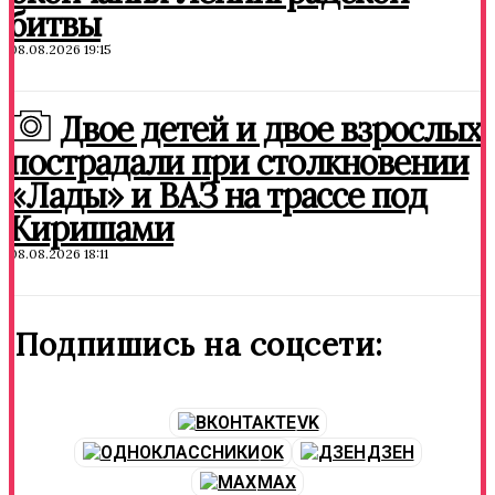
битвы
08.08.2026 19:15
Двое детей и двое взрослых
пострадали при столкновении
«Лады» и ВАЗ на трассе под
Киришами
08.08.2026 18:11
Подпишись на соцсети:
VK
OK
ДЗЕН
MAX