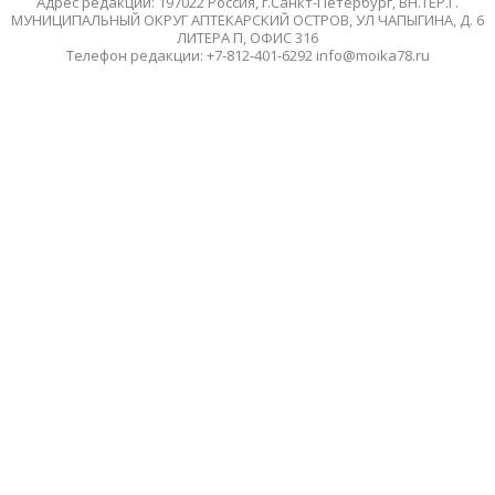
Адрес редакции: 197022 Россия, г.Санкт-Петербург, ВН.ТЕР.Г.
МУНИЦИПАЛЬНЫЙ ОКРУГ АПТЕКАРСКИЙ ОСТРОВ, УЛ ЧАПЫГИНА, Д. 6
ЛИТЕРА П, ОФИС 316
Телефон редакции: +7-812-401-6292 info@moika78.ru