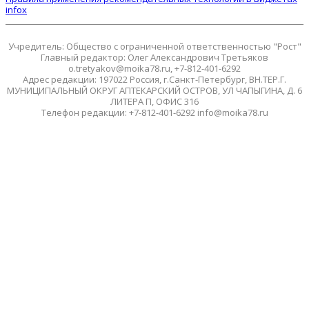
infox
Учредитель: Общество с ограниченной ответственностью "Рост"
Главный редактор: Олег Александрович Третьяков
o.tretyakov@moika78.ru, +7-812-401-6292
Адрес редакции: 197022 Россия, г.Санкт-Петербург, ВН.ТЕР.Г.
МУНИЦИПАЛЬНЫЙ ОКРУГ АПТЕКАРСКИЙ ОСТРОВ, УЛ ЧАПЫГИНА, Д. 6
ЛИТЕРА П, ОФИС 316
Телефон редакции: +7-812-401-6292 info@moika78.ru