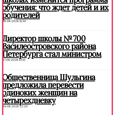
обучения: что ждет детей и их
родителей
08.08.2026 11:30
Директор школы № 700
Василеостровского района
Петербурга стал министром
07.08.2026 13:13
Общественница Шульгина
предложила перевести
одиноких женщин на
четырехдневку
04.08.2026 22:20