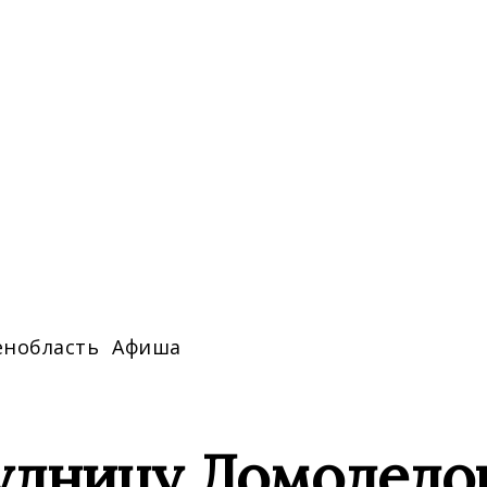
енобласть
Афиша
удницу Домодедов