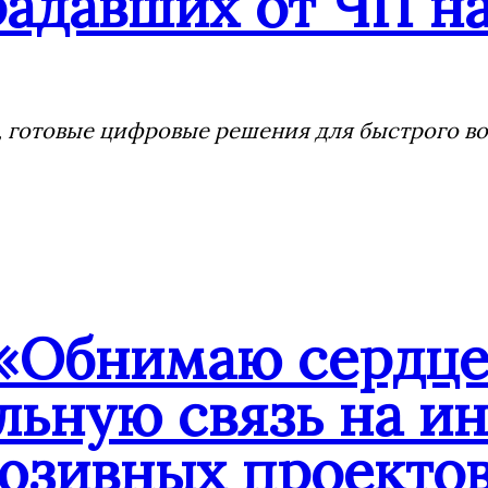
адавших от ЧП на
 готовые цифровые решения для быстрого воз
«Обнимаю сердцем
льную связь на и
юзивных проекто