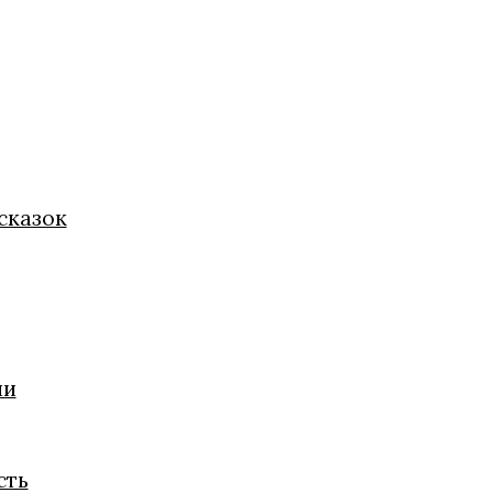
сказок
ии
сть