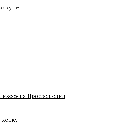
ко хуже
стиксе» на Просвещения
ю кепку