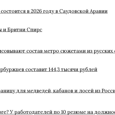
состоится в 2026 году в Саудовской Аравии
 и Бритни Спирс
совывают состав метро сюжетами из русских 
ербуржцев составит 144,3 тысячи рублей
ницу для медведей, кабанов и лосей из Росс
рге? У работодателей по 10 резюме на должно