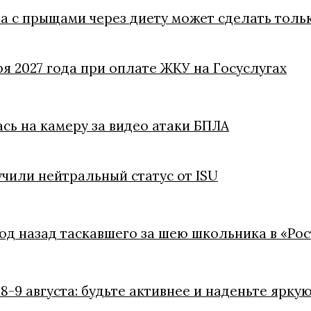
ба с прыщами через диету может сделать толь
ря 2027 года при оплате ЖКУ на Госуслугах
ась на камеру за видео атаки БПЛА
чили нейтральный статус от ISU
год назад таскавшего за шею школьника в «Ро
8-9 августа: будьте активнее и наденьте ярку