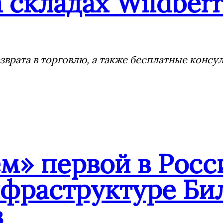
 складах Wildberr
врата в торговлю, а также бесплатные консу
» первой в Росс
нфраструктуре Би
в