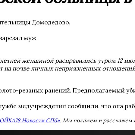
жительницы Домодедово.
-летней женщиной расправились утром 12 июн
т на почве личных неприязненных отношений
олото-резаных ранений. Предполагаемый уб
службе медучреждения сообщили, что она р
ОЙКА78 Новости СПб»
. Мы покажем и расскажем В