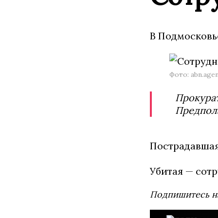
В Подмосковь
Фото: abn.age
Прокурат
Предпола
Пострадавшая
Убитая — сот
Подпишитесь н