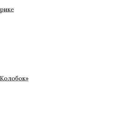
нрике
«Колобок»