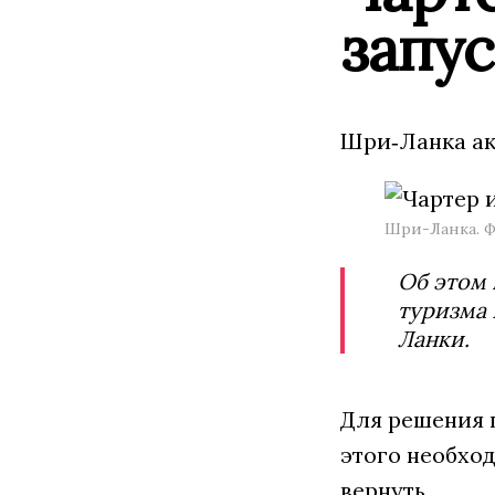
запу
Шри‑Ланка ак
Шри-Ланка. Ф
Об этом 
туризма 
Ланки.
Для решения 
этого необход
вернуть.