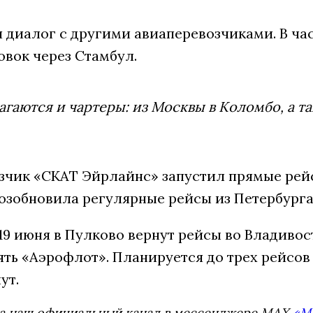
я диалог с другими авиаперевозчиками. В ч
овок через Стамбул.
гаются и чартеры: из Москвы в Коломбо, а т
зчик «СКАТ Эйрлайнс» запустил прямые рейс
озобновила регулярные рейсы из Петербурга 
 19 июня в Пулково вернут рейсы во Владиво
ть «Аэрофлот». Планируется до трех рейсов 
ут.
а наш официальный канал в мессенджере MAX
«М