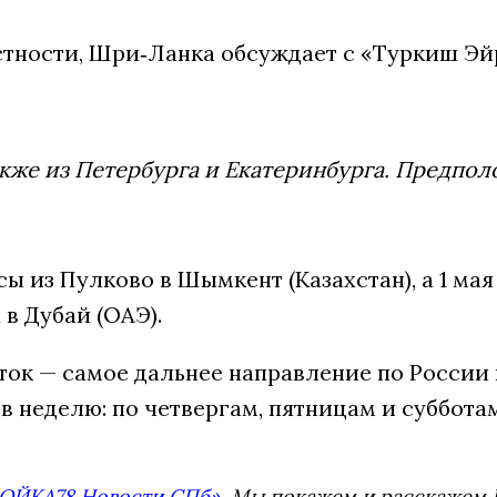
астности, Шри‑Ланка обсуждает с «Туркиш Э
акже из Петербурга и Екатеринбурга. Предпо
ы из Пулково в Шымкент (Казахстан), а 1 ма
в Дубай (ОАЭ).
сток — самое дальнее направление по России
в неделю: по четвергам, пятницам и субботам
ОЙКА78 Новости СПб»
. Мы покажем и расскажем В