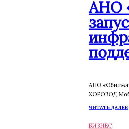
АНО 
запу
инфр
подд
АНО «Обнимаю
ХОРОВОД Моба
ЧИТАТЬ ДАЛЕЕ
БИЗНЕС