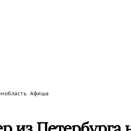
енобласть
Афиша
ер из Петербурга