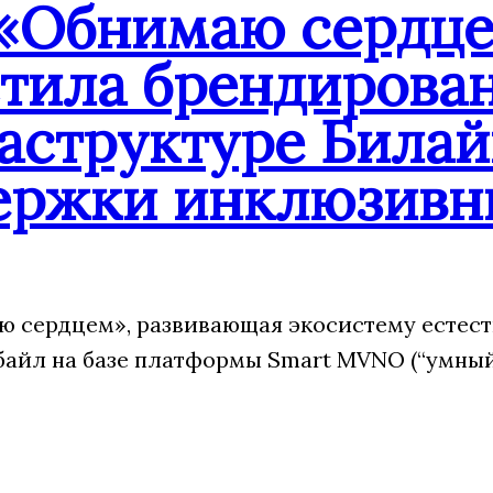
«Обнимаю сердцем
стила брендирова
аструктуре Билай
ержки инклюзивн
 сердцем», развивающая экосистему естест
йл на базе платформы Smart MVNO (“умный”