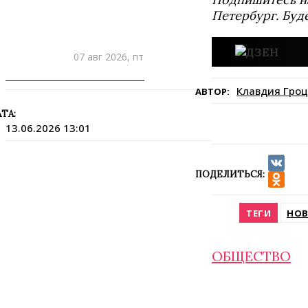
Петербург. Буд
07 авг 2026, пт
ПРИШЛИТЕ НОВОСТЬ
Клавдия Гроц
АВТОР:
ТА:
13.06.2026 13:01
ПОДЕЛИТЬСЯ:
VK
Odnokla
ТЕГИ
НОВ
ОБЩЕСТВО