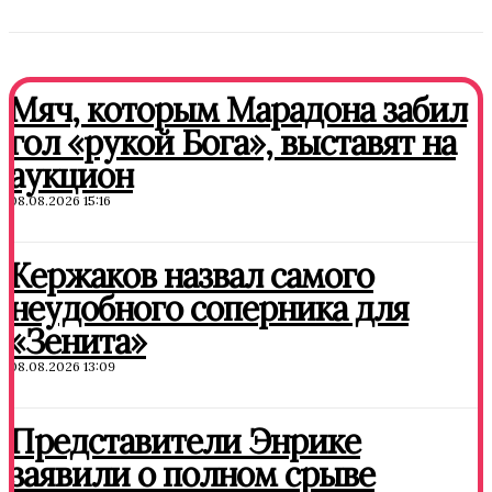
Мяч, которым Марадона забил
гол «рукой Бога», выставят на
аукцион
08.08.2026 15:16
Кержаков назвал самого
неудобного соперника для
«Зенита»
08.08.2026 13:09
Представители Энрике
заявили о полном срыве