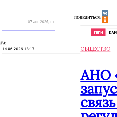
ПОДЕЛИТЬСЯ:
VK
07 авг 2026, пт
Odnokla
ПРИШЛИТЕ НОВОСТЬ
ТЕГИ
КАР
ТА:
ОБЩЕСТВО
14.06.2026 13:17
АНО 
запу
связь
регу