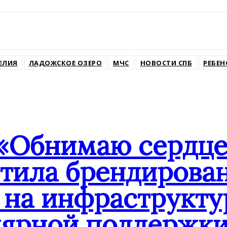
ssniki
ЕЛИЯ
ЛАДОЖСКОЕ ОЗЕРО
МЧС
НОВОСТИ СПБ
РЕБЕН
«Обнимаю сердцем
стила брендиров
 на инфраструкту
лярной поддержк