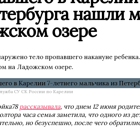
етербурга нашли 
жском озере
наружено тело пропавшего накануне ребенка.
м на Ладожском озере.
служба СУ СК России по Карелии
ойка78
рассказывала
, что днем 12 июня родит
олтора часа семья заметила, что одного из д
тельно, но безуспешно, после чего обратили