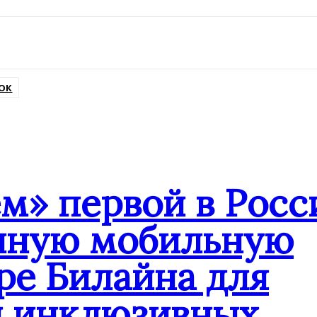
ОК
» первой в Росс
анную мобильную
ре Билайна для
и инклюзивных