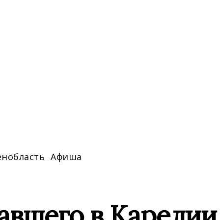
енобласть
Афиша
вшего в Карелии 