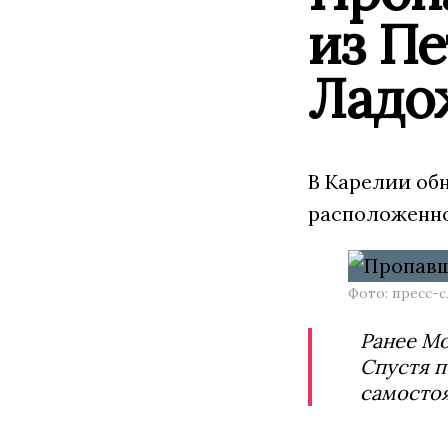
из П
Ладо
В Карелии об
расположенно
Фото: пресс-
Ранее М
Спустя п
самостоя