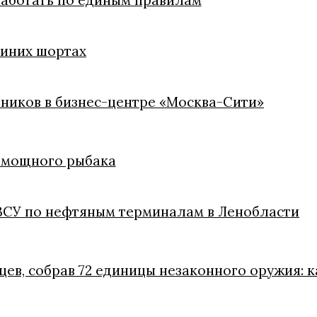
работать по единым правилам
синих шортах
ников в бизнес-центре «Москва-Сити»
помощного рыбака
 ВСУ по нефтяным терминалам в Ленобласти
цев, собрав 72 единицы незаконного оружия: 