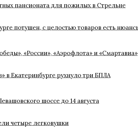
стных пансионата для пожилых в Стрельне
урге потушен, с целостью товаров есть нюанс
обеды», «России», «Аэрофлота» и «Смартавиа»
» в Екатеринбурге рухнуло три БПЛА
евашовского шоссе до 14 августа
ели четыре легковушки