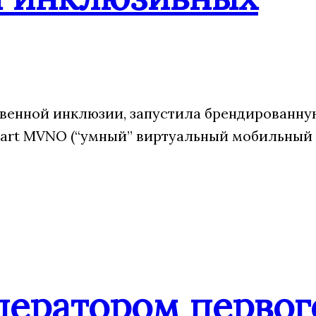
венной инклюзии, запустила брендированну
art MVNO (“умный” виртуальный мобильный
ператором первог