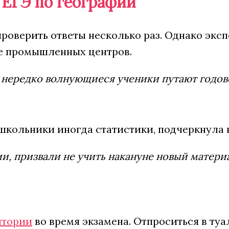
 ЕГЭ по географии
оверить ответы несколько раз. Однако экспе
кже промышленных центров.
 нередко волнующиеся ученики путают годов
кольники иногда статистики, подчеркнула не
фии, призвали не учить накануне новый матери
итории
во время экзамена. Отпроситься в ту