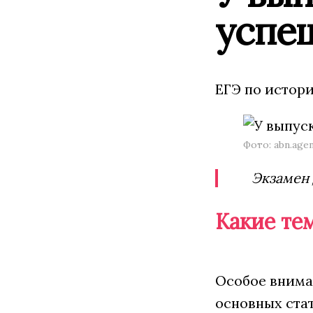
успеш
ЕГЭ по истори
Фото: abn.age
Экзамен 
Какие те
Особое внима
основных ста