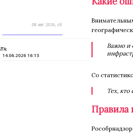
Какие ош
Внимательным
08 авг 2026, сб
географически
ПРИШЛИТЕ НОВОСТЬ
Важно и 
ТА:
инфраст
14.06.2026 16:13
Со статистико
Тех, кто
Правила 
Рособрнадзор