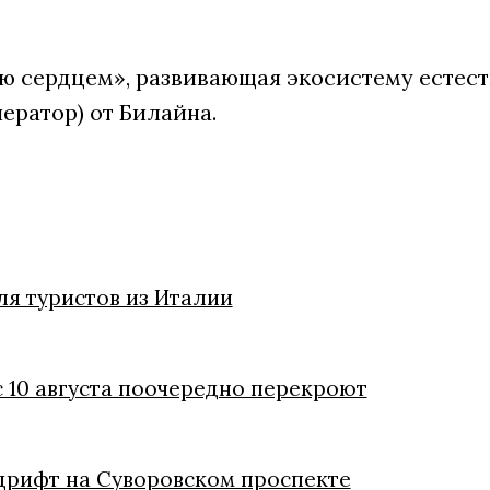
 сердцем», развивающая экосистему естест
ератор) от Билайна.
я туристов из Италии
с 10 августа поочередно перекроют
дрифт на Суворовском проспекте