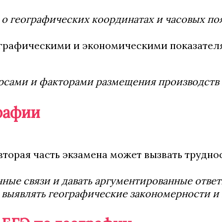
 о географических координатах и часовых поя
ографическими и экономическими показателя
рсами и факторами размещения производств в
рафии
 вторая часть экзамена может вызвать трудн
е связи и давать аргументированные ответы
е выявлять географические закономерности и