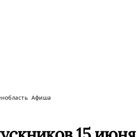
енобласть
Афиша
ускников 15 июня