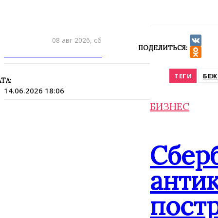
08 авг 2026, сб
ПОДЕЛИТЬСЯ:
VK
ПРИШЛИТЕ НОВОСТЬ
Odnokla
ТЕГИ
БЕЖ
ТА:
14.06.2026 18:06
БИЗНЕС
Сбер
анти
постр