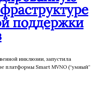
нфраструктуре
ой поддержки
в
венной инклюзии, запустила
зе платформы Smart MVNO (“умный”