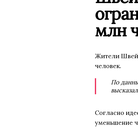
огран
млн 
Жители Швейц
человек.
По данн
высказал
Согласно идее
уменьшение ч