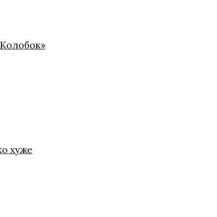
«Колобок»
ко хуже