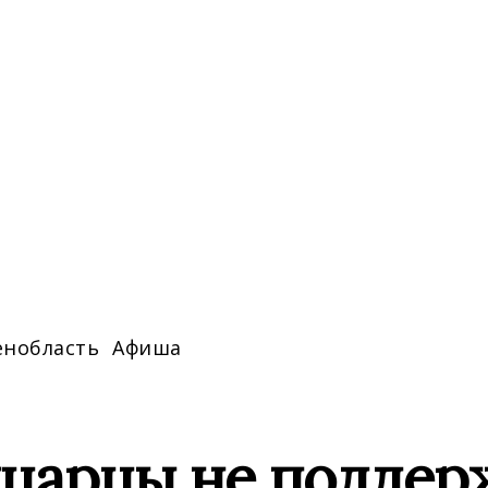
енобласть
Афиша
царцы не поддер