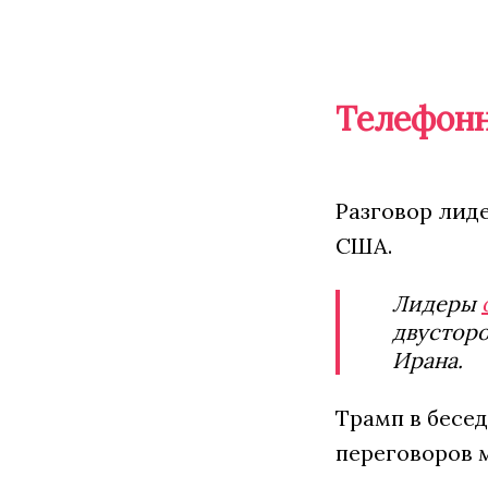
Телефонн
Разговор лид
США.
Лидеры
двусторо
Ирана.
Трамп в бесед
переговоров м