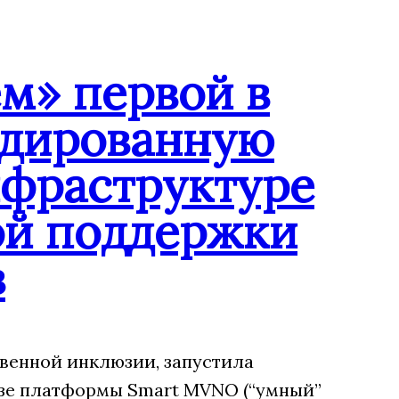
м» первой в
ндированную
нфраструктуре
ой поддержки
в
венной инклюзии, запустила
зе платформы Smart MVNO (“умный”