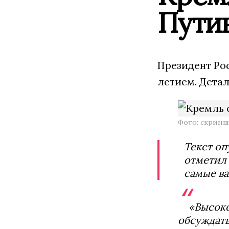
Пути
Президент Ро
летием. Дета
Фото: скринш
Текст оп
отметил
самые в
«Высоко
обсуждать