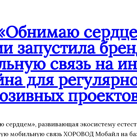
«Обнимаю сердце
ии запустила бре
льную связь на и
йна для регулярн
юзивных проекто
 сердцем», развивающая экосистему естест
ую мобильную связь ХОРОВОД Мобайл на ба