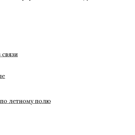
 связи
ле
 по летному полю