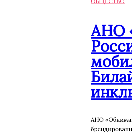
ОБЩЕСТВО
АНО 
Росс
моби
Била
инкл
АНО «Обнимаю
брендированн