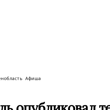
енобласть
Афиша
ль опубликовал т