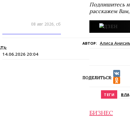
Подпишитесь н
расскажем Вам,
08 авг 2026, сб
ПРИШЛИТЕ НОВОСТЬ
Алиса Аниси
АВТОР:
ТА:
14.06.2026 20:04
ПОДЕЛИТЬСЯ:
VK
Odnokla
ТЕГИ
ВЛА
БИЗНЕС