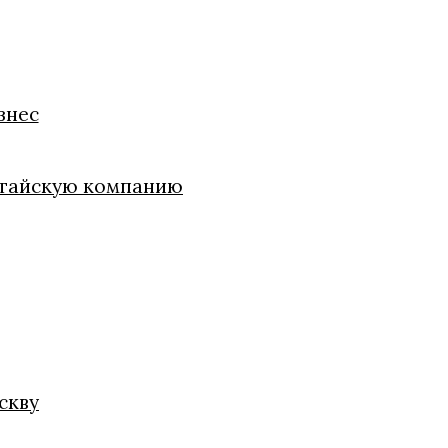
знес
китайскую компанию
скву