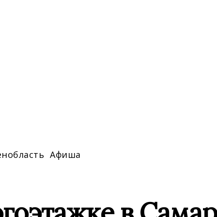
енобласть
Афиша
гоэтажке в Самаре