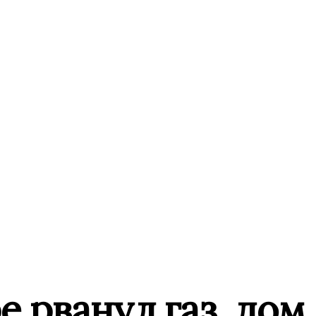
 рванул газ, дом