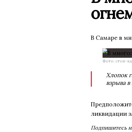
огне
В Самаре в м
Фото: стоп-к
Хлопок г
взрыва в
Предположите
ликвидации з
Подпишитесь н