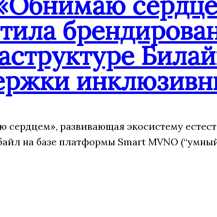
«Обнимаю сердцем
стила брендирова
аструктуре Билай
ержки инклюзивн
 сердцем», развивающая экосистему естест
йл на базе платформы Smart MVNO (“умный”