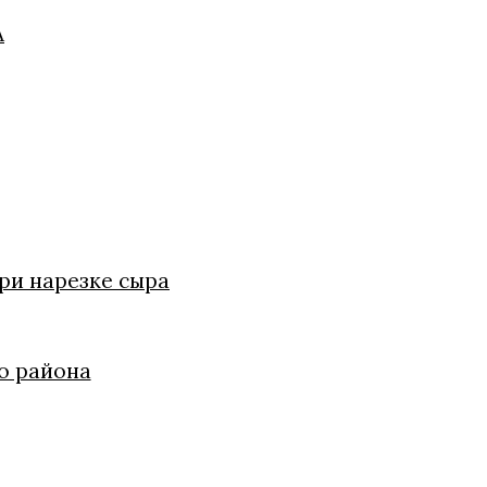
А
ри нарезке сыра
о района