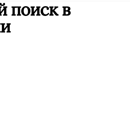
й поиск в
ии