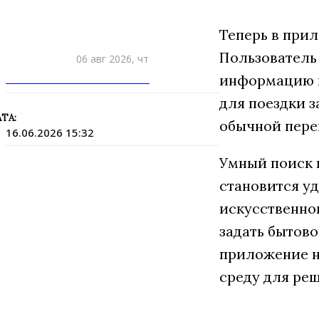
Теперь в при
Пользователь 
06 авг 2026, чт
ПРИШЛИТЕ НОВОСТЬ
информацию п
для поездки з
ТА:
обычной пере
16.06.2026 15:32
Умный поиск 
становится у
искусственно
задать бытово
приложение н
среду для реш