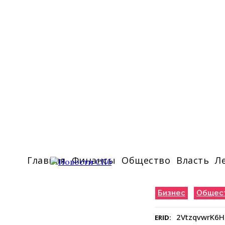
Главная
Финансы
Общество
Власть
Л
Бизнес
Общес
2VtzqvwrK6H
ERID: