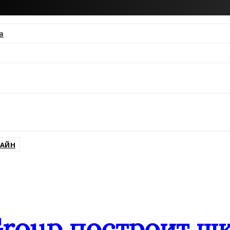
а
ssniki
АЙН
Group построит ш