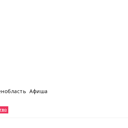
енобласть
Афиша
тво