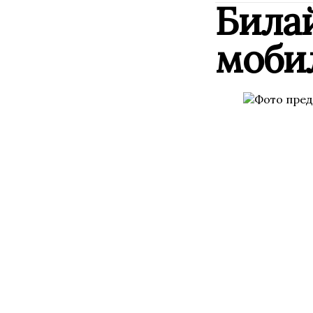
Била
моби