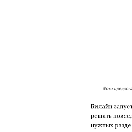
Фото предост
Билайн запус
решать повсед
нужных раздел