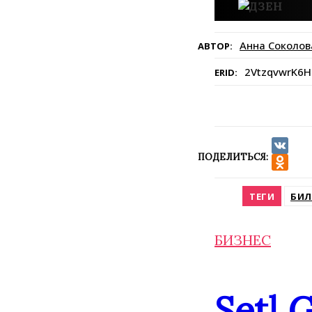
Анна Соколов
АВТОР:
2VtzqvwrK6H
ERID:
ПОДЕЛИТЬСЯ:
VK
Odnokla
ТЕГИ
БИЛ
БИЗНЕС
Setl 