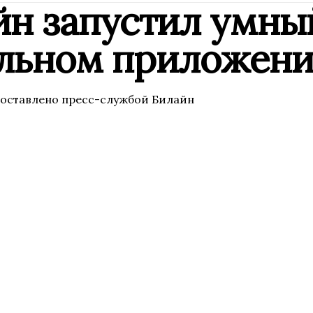
йн запустил умны
льном приложен