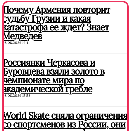
Почему Армения повторит
судьбу Грузии и какая
катастрофа ее ждет? Знает
Медведев
08.08.2026 16:41
Россиянки Черкасова и
Буровцева взяли золото в
чемпионате мира по
академической гребле
08.08.2026 15:53
World Skate сняла ограничения
со спортсменов из России, они