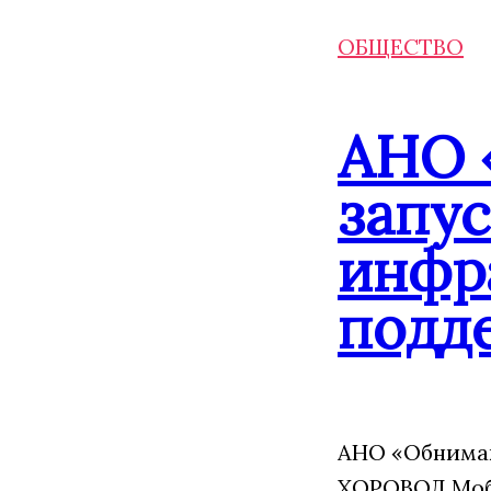
ОБЩЕСТВО
АНО 
запу
инфр
подд
АНО «Обнимаю
ХОРОВОД Моба