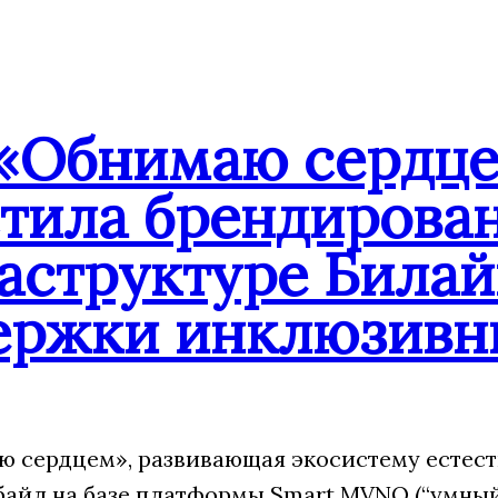
«Обнимаю сердцем
стила брендирова
аструктуре Билай
ержки инклюзивн
 сердцем», развивающая экосистему естест
йл на базе платформы Smart MVNO (“умный”