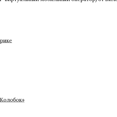
нрике
«Колобок»