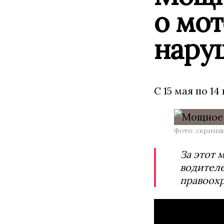
о мот
нару
С 15 мая по 
Фото: скринш
За этот 
водителе
правоохр