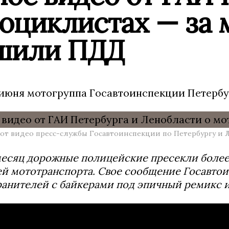
оциклистах — за 
шили ПДД
14 июня мотогруппа Госавтоинспекции Петерб
от видео пресс-службы Госавтоинспекции по Петербургу и 
месяц дорожные полицейские пресекли более
й мототранспорта. Свое сообщение Госавтои
анителей с байкерами под эпичный ремикс и