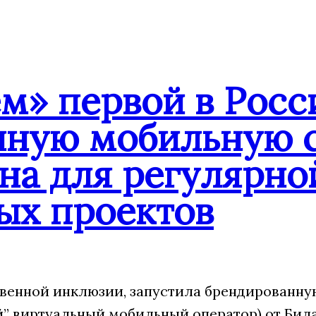
» первой в Росс
нную мобильную с
на для регулярно
ых проектов
венной инклюзии, запустила брендированну
 виртуальный мобильный оператор) от Била