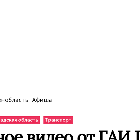
енобласть
Афиша
адская область
Транспорт
ое видео от ГАИ 