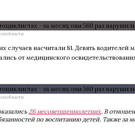
Ленобласти
ких случаев насчитали 81. Девять водителей
зались от медицинского освидетельствования,
Ленобласти
оказались
26 несовершеннолетних
. В отноше
язанностей по воспитанию детей. Также за м