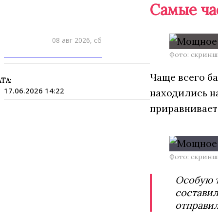
Самые ча
08 авг 2026, сб
ПРИШЛИТЕ НОВОСТЬ
Фото: скринш
Чаще всего ба
ТА:
17.06.2026 14:22
находились на
приравнивает
Фото: скринш
Особую т
составил
отправи