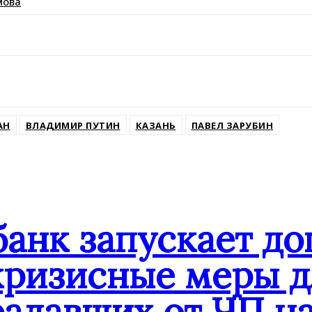
мова
ssniki
АН
ВЛАДИМИР ПУТИН
КАЗАНЬ
ПАВЕЛ ЗАРУБИН
банк запускает д
кризисные меры д
адавших от ЧП на