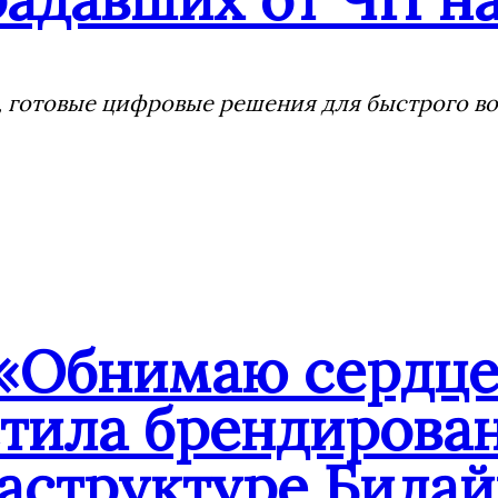
 готовые цифровые решения для быстрого воз
«Обнимаю сердцем
стила брендирова
аструктуре Билай