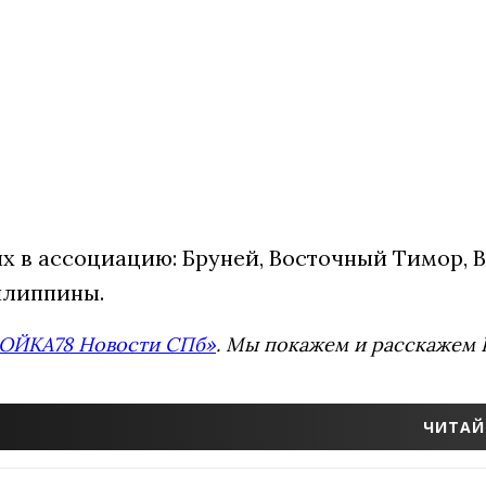
их в ассоциацию: Бруней, Восточный Тимор, В
илиппины.
ОЙКА78 Новости СПб»
. Мы покажем и расскажем В
ЧИТАЙ