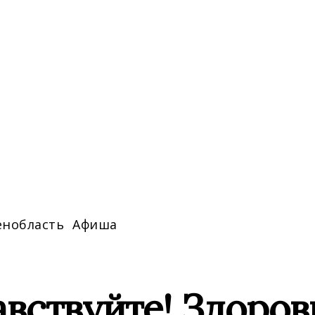
енобласть
Афиша
вствуйте! Здоровь