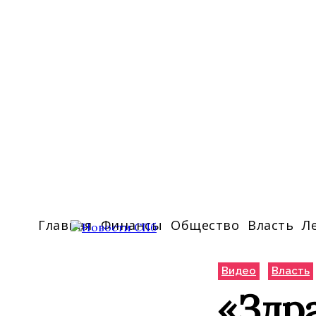
Главная
Финансы
Общество
Власть
Л
Видео
Власть
«Здра