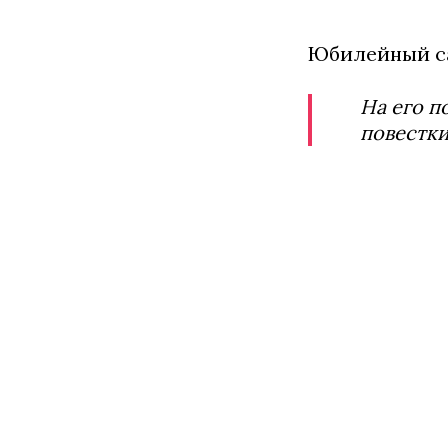
Юбилейный са
На его п
повестки