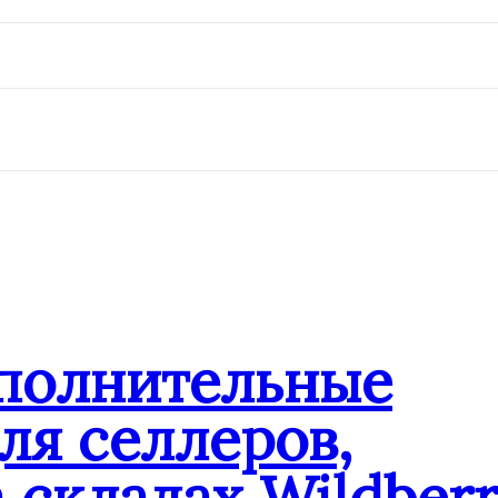
ополнительные
ля селлеров,
 складах Wildberr