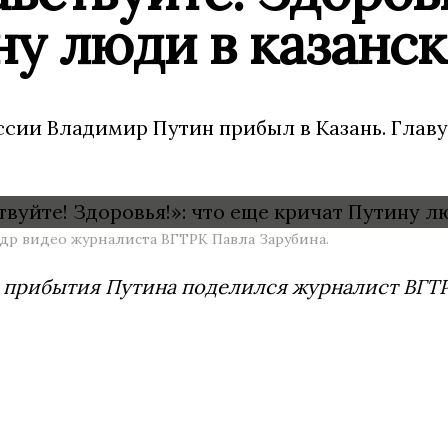
ну люди в казанс
ссии Владимир Путин прибыл в Казань. Главу
адр видео журналиста ВГТРК Павла Зарубина.
 прибытия Путина поделился журналист ВГТР