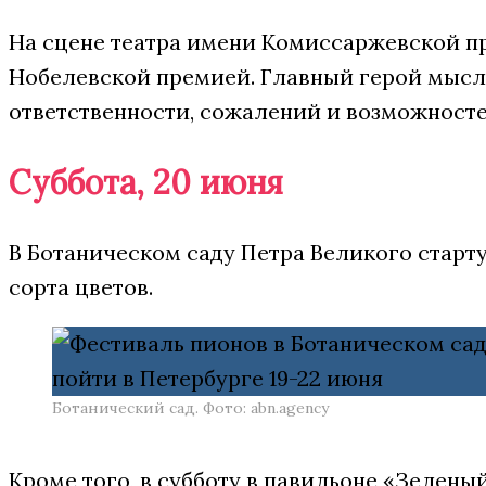
На сцене театра имени Комиссаржевской п
Нобелевской
премией. Главный герой
мысл
ответственности,
сожалений
и
возможносте
Суббота, 20 июня
В Ботаническом саду Петра Великого старт
сорта цветов.
Ботанический сад. Фото: abn.agency
Кроме того, в субботу в павильоне «Зелены