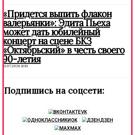
«Придется выпить флакон
валерьянки»: Эдита Пьеха
может дать юбилейный
концерт на сцене БКЗ
«Октябрьский» в честь своего
90-летия
31.07.2026 11:10
Подпишись на соцсети:
VK
OK
ДЗЕН
MAX