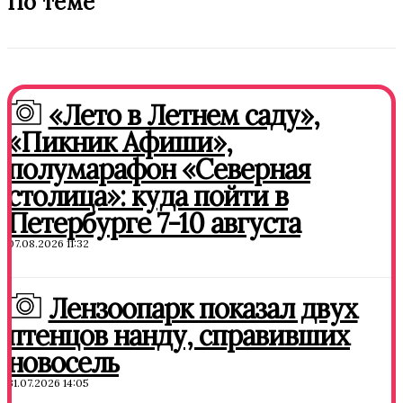
По теме
«Лето в Летнем саду»,
«Пикник Афиши»,
полумарафон «Северная
столица»: куда пойти в
Петербурге 7-10 августа
07.08.2026 11:32
Лензоопарк показал двух
птенцов нанду, справивших
новосель
31.07.2026 14:05