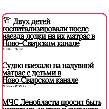
Двух детей
госпитализировали после
наезда лодки на их матрас в
Ново-Свирском канале
05.08.2026 21:49
Судно наехало на надувной
матрас с детьми в
Ново‑Свирском канале
05.08.2026 20:59
МЧС Ленобласти просит быть