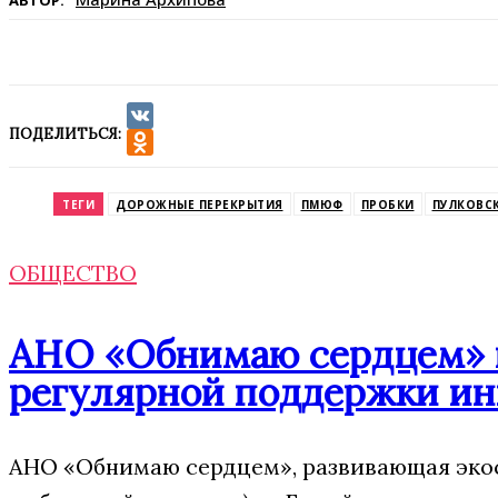
АВТОР:
ПОДЕЛИТЬСЯ:
VK
Odnoklassniki
ТЕГИ
ДОРОЖНЫЕ ПЕРЕКРЫТИЯ
ПМЮФ
ПРОБКИ
ПУЛКОВС
ОБЩЕСТВО
АНО «Обнимаю сердцем» п
регулярной поддержки ин
АНО «Обнимаю сердцем», развивающая экос