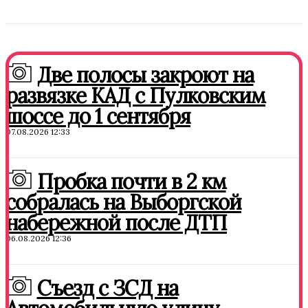
Две полосы закроют на
развязке КАД с Пулковским
шоссе до 1 сентября
07.08.2026 12:33
Пробка почти в 2 км
собралась на Выборгской
набережной после ДТП
06.08.2026 12:36
Съезд с ЗСД на