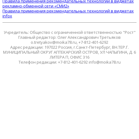
Правила применения рекомендательных технологий в виджетах
рекламно-обменной сети «СМИ2»
Правила применения рекомендательных технологий в виджетах
infox
Учредитель: Общество с ограниченной ответственностью "Рост"
Главный редактор: Олег Александрович Третьяков
o.tretyakov@moika78.ru, +7-812-401-6292
Адрес редакции: 197022 Россия, г.Санкт-Петербург, ВН.ТЕР.Г.
МУНИЦИПАЛЬНЫЙ ОКРУГ АПТЕКАРСКИЙ ОСТРОВ, УЛ ЧАПЫГИНА, Д. 6
ЛИТЕРА П, ОФИС 316
Телефон редакции: +7-812-401-6292 info@moika78.ru