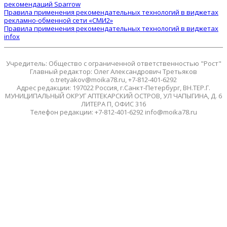
рекомендаций Sparrow
Правила применения рекомендательных технологий в виджетах
рекламно-обменной сети «СМИ2»
Правила применения рекомендательных технологий в виджетах
infox
Учредитель: Общество с ограниченной ответственностью "Рост"
Главный редактор: Олег Александрович Третьяков
o.tretyakov@moika78.ru, +7-812-401-6292
Адрес редакции: 197022 Россия, г.Санкт-Петербург, ВН.ТЕР.Г.
МУНИЦИПАЛЬНЫЙ ОКРУГ АПТЕКАРСКИЙ ОСТРОВ, УЛ ЧАПЫГИНА, Д. 6
ЛИТЕРА П, ОФИС 316
Телефон редакции: +7-812-401-6292 info@moika78.ru