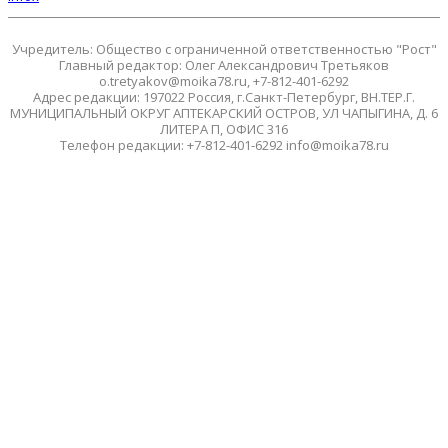
Учредитель: Общество с ограниченной ответственностью "Рост"
Главный редактор: Олег Александрович Третьяков
o.tretyakov@moika78.ru, +7-812-401-6292
Адрес редакции: 197022 Россия, г.Санкт-Петербург, ВН.ТЕР.Г.
МУНИЦИПАЛЬНЫЙ ОКРУГ АПТЕКАРСКИЙ ОСТРОВ, УЛ ЧАПЫГИНА, Д. 6
ЛИТЕРА П, ОФИС 316
Телефон редакции: +7-812-401-6292 info@moika78.ru