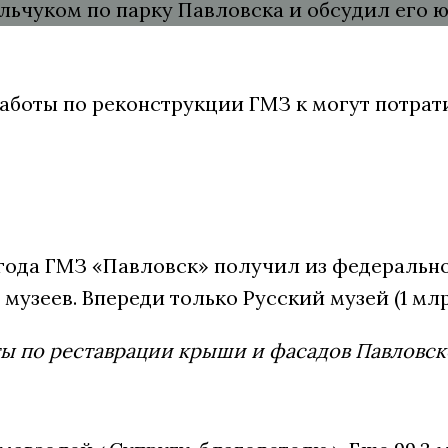
 работы по реконструкции ГМЗ к могут потра
6 года ГМЗ «Павловск» получил из федерально
узеев. Впереди только Русский музей (1 млрд
ы по реставрации крыши и фасадов Павловског