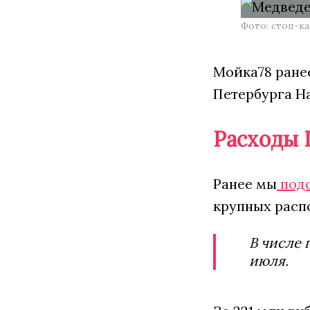
Фото: стоп-к
Мойка78 ранее
Петербурга Н
Расходы 
Ранее мы
под
крупных распо
В числе 
июля.