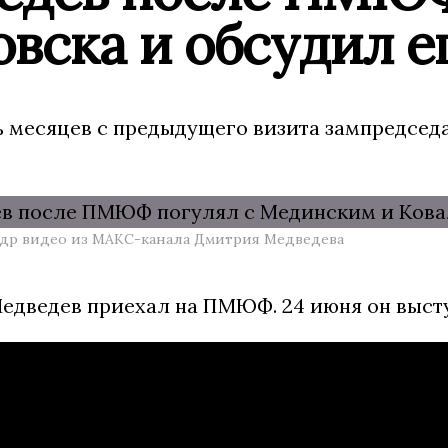
вска и обсудил е
ь месяцев с предыдущего визита зампредседа
адр видео из МАКС-канала Дмитрия Медведева
Медведев приехал на ПМЮФ. 24 июня он выст