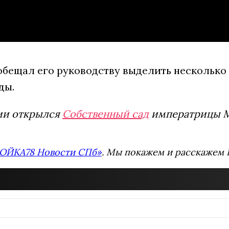
обещал его руководству выделить несколько 
ды.
ции открылся
Собственный сад
императрицы Ма
ОЙКА78 Новости СПб»
. Мы покажем и расскажем В