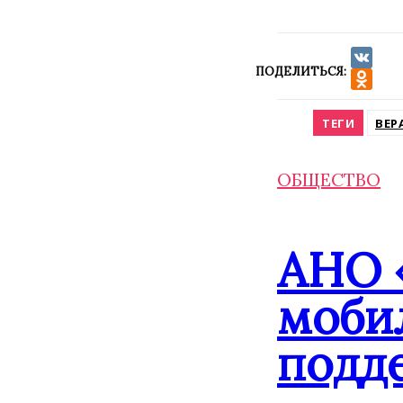
ПОДЕЛИТЬСЯ:
VK
Odnokla
ТЕГИ
ВЕР
ОБЩЕСТВО
АНО 
моби
подд