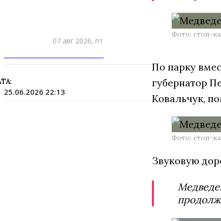
Фото: стоп-к
07 авг 2026, пт
ПРИШЛИТЕ НОВОСТЬ
По парку вме
губернатор П
ТА:
25.06.2026 22:13
Ковальчук, п
Фото: стоп-к
Звуковую дор
Медведев
продолжа