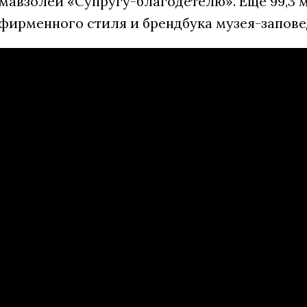
 мавзолей «Супругу-благодетелю». Еще 99,3
 фирменного стиля и брендбука музея-запове