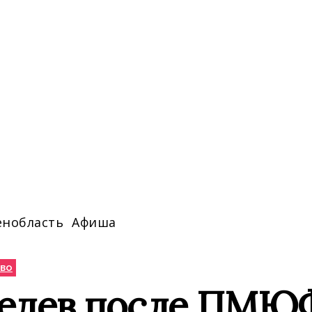
енобласть
Афиша
во
едев после ПМЮФ 