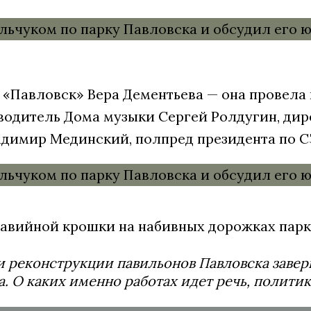
 «Павловск» Вера Дементьева — она провела
оводитель Дома музыки Сергей Ролдугин, ди
адимир Мединский, полпред президента по С
авийной крошки на набивных дорожках парка
 реконструкции павильонов Павловска заверш
 О каких именно работах идет речь, политик