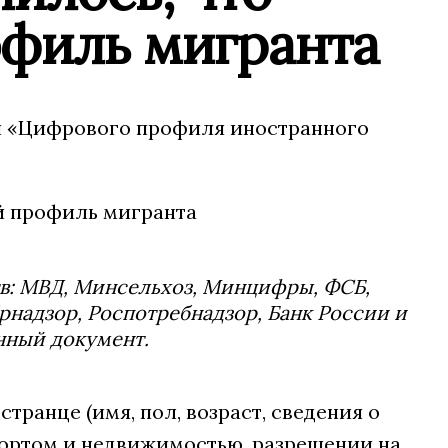
офиль мигранта
й «Цифрового профиля иностранного
тв: МВД, Минсельхоз, Минцифры, ФСБ,
надзор, Роспотребнадзор, Банк России и
нный документ.
ранце (имя, пол, возраст, сведения о
спортом и недвижимостью, разрешении на