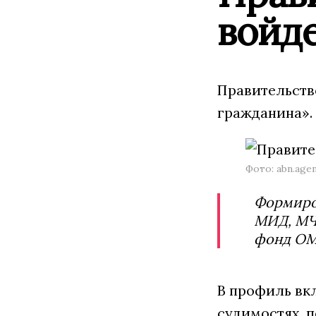
войд
Правительств
гражданина». 
Фото: abn.age
Формиро
МИД, МЧС
фонд ОМ
В профиль вкл
судимостях, п