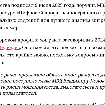
ства подписал 9 июля 2025 года, поручив МВД
ресурс «Цифровой профиль иностранного гра
уальных сведений для лучшего анализа мигр
ных мер.
фровом профиле мигранта заговорили в 2024
Медведев
. Он отмечал, что, несмотря на воз
ля, это крайне важно, поскольку вопросы ми
и.
е ранее предлагали обязать иностранцев под
ние поступило главе МВД Владимиру Колокол
ть риски мошенничества, вымогательств и п
 пользователей.
а наш официальный канал в мессенджере MAX
«М