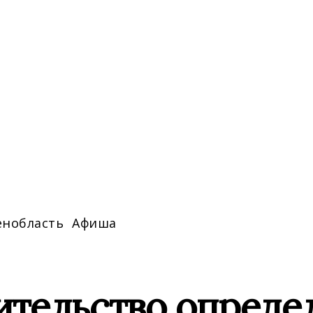
енобласть
Афиша
тельство определ