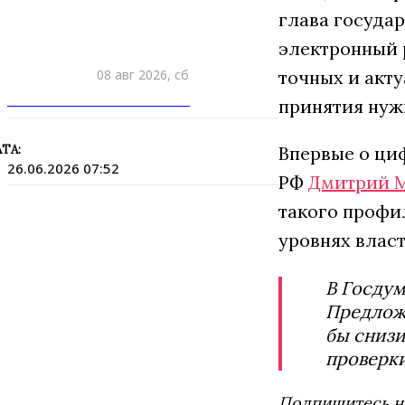
глава государ
электронный 
08 авг 2026, сб
точных и акт
ПРИШЛИТЕ НОВОСТЬ
принятия нуж
ТА:
Впервые о ци
26.06.2026 07:52
РФ
Дмитрий 
такого профи
уровнях власт
В Госдум
Предложе
бы снизи
проверки
Подпишитесь н