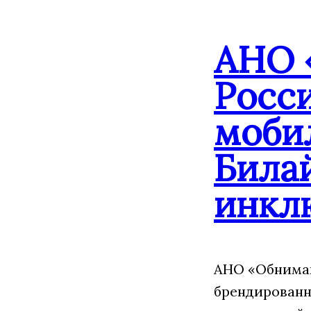
АНО 
Росс
моби
Била
инкл
АНО «Обнимаю
брендированн