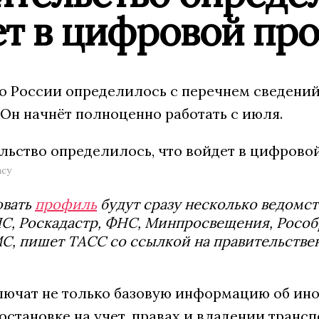
ет в цифровой пр
о России определилось с перечнем сведени
Он начнёт полноценно работать с июля.
ncy
вать
профиль
будут сразу несколько ведомс
, Роскадастр, ФНС, Минпросвещения, Рособр
С, пишет ТАСС со ссылкой на правительстве
ючат не только базовую информацию об иност
остановке на учет, правах и владении тран