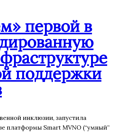
м» первой в
ндированную
нфраструктуре
ой поддержки
в
венной инклюзии, запустила
зе платформы Smart MVNO (“умный”