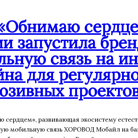
«Обнимаю сердце
ии запустила бре
льную связь на и
йна для регулярн
юзивных проекто
 сердцем», развивающая экосистему естест
ую мобильную связь ХОРОВОД Мобайл на ба