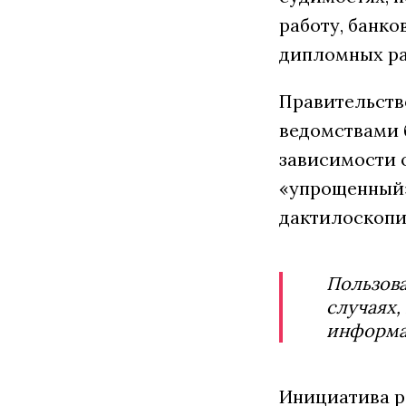
работу, банко
дипломных раб
Правительств
ведомствами 
зависимости о
«упрощенный»
дактилоскопи
Пользова
случаях,
информац
Инициатива р