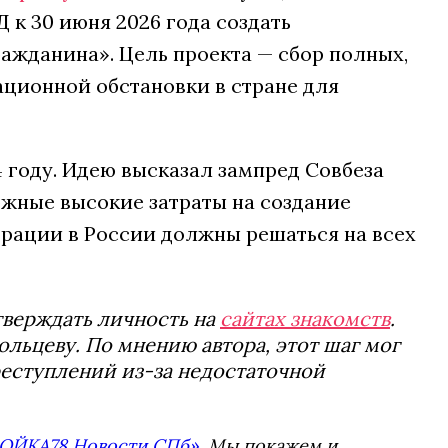
 к 30 июня 2026 года создать
жданина». Цель проекта — сбор полных,
ационной обстановки в стране для
 году. Идею высказал зампред Совбеза
можные высокие затраты на создание
грации в России должны решаться на всех
тверждать личность на
сайтах знакомств
.
ьцеву. По мнению автора, этот шаг мог
реступлений из-за недостаточной
ОЙКА78 Новости СПб»
. Мы покажем и