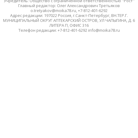
Учредитель: Общество с ограниченной ответственностью "Рост"
Главный редактор: Олег Александрович Третьяков
o.tretyakov@moika78.ru, +7-812-401-6292
Адрес редакции: 197022 Россия, г.Санкт-Петербург, ВН.ТЕР.Г.
МУНИЦИПАЛЬНЫЙ ОКРУГ АПТЕКАРСКИЙ ОСТРОВ, УЛ ЧАПЫГИНА, Д. 6
ЛИТЕРА П, ОФИС 316
Телефон редакции: +7-812-401-6292 info@moika78.ru