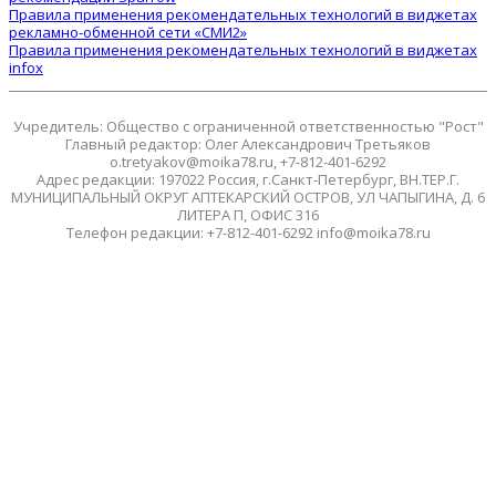
Правила применения рекомендательных технологий в виджетах
рекламно-обменной сети «СМИ2»
Правила применения рекомендательных технологий в виджетах
infox
Учредитель: Общество с ограниченной ответственностью "Рост"
Главный редактор: Олег Александрович Третьяков
o.tretyakov@moika78.ru, +7-812-401-6292
Адрес редакции: 197022 Россия, г.Санкт-Петербург, ВН.ТЕР.Г.
МУНИЦИПАЛЬНЫЙ ОКРУГ АПТЕКАРСКИЙ ОСТРОВ, УЛ ЧАПЫГИНА, Д. 6
ЛИТЕРА П, ОФИС 316
Телефон редакции: +7-812-401-6292 info@moika78.ru