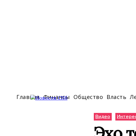
Главная
Финансы
Общество
Власть
Л
Видео
Интере
Эхо т