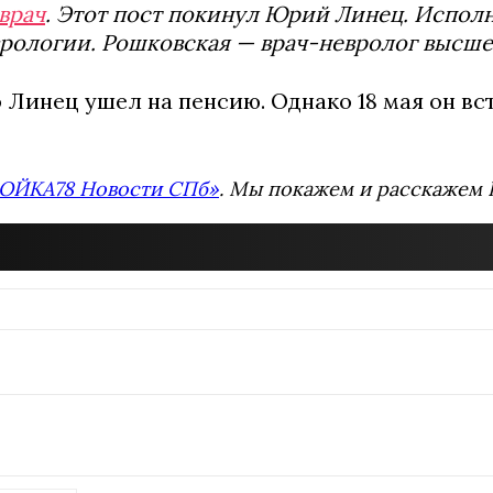
врач
. Этот пост покинул Юрий Линец. Испо
врологии. Рошковская — врач-невролог высше
 Линец ушел на пенсию. Однако 18 мая он вс
ОЙКА78 Новости СПб»
. Мы покажем и расскажем В