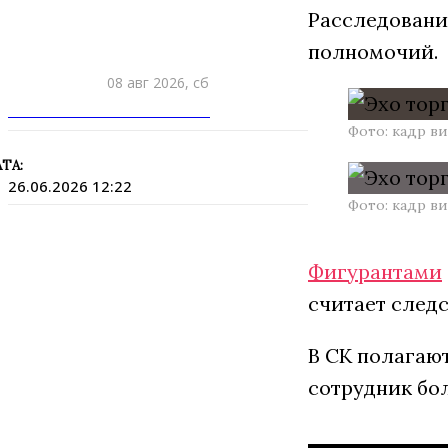
Расследовани
полномочий.
08 авг 2026, сб
ПРИШЛИТЕ НОВОСТЬ
Фото: кадр в
ТА:
26.06.2026 12:22
Фото: кадр в
Фигурантами
считает следс
В СК полагают
сотрудник бо