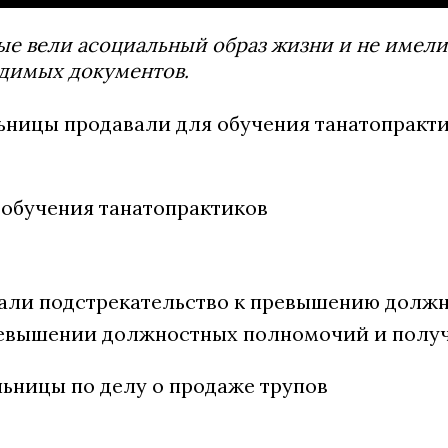
рые вели асоциальный образ жизни и не име
димых документов.
льницы продавали для обучения танатопракт
али подстрекательство к превышению должн
ревышении должностных полномочий и получ