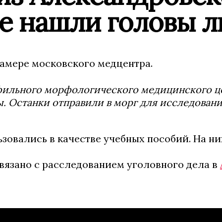
е нашли головы 
камере московского медцентра.
льного морфологического медицинского цент
. Останки отправили в морг для исследовани
ьзовались в качестве учебных пособий. На н
вязано с расследованием уголовного дела в