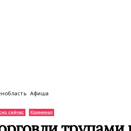
енобласть
Афиша
сно сейчас
Криминал
орговли трупами 