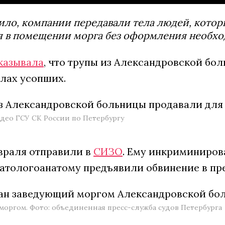
ило, компании передавали тела людей, кото
я в помещении морга без оформления необхо
казывала
, что трупы из Александровской бо
елах усопших.
идео ГСУ СК России по Петербургу
враля отправили в
СИЗО
. Ему инкриминиров
Патологоанатому предъявили обвинение в п
оргом. Фото: объединенная пресс-служба судов Петербурга