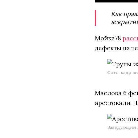
Как прав
вскрыти
Мойка78
расс
дефекты на т
Фото: кадр в
Маслова 6 фе
арестовали. 
Заведующий м