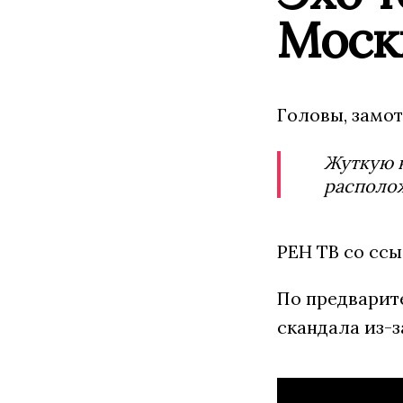
Моск
Головы, замо
Жуткую н
располож
РЕН ТВ со ссы
По предварит
скандала из-з