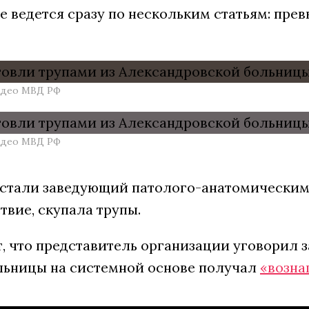
е ведется сразу по нескольким статьям: пр
идео МВД РФ
идео МВД РФ
стали заведующий патолого-анатомическим 
твие, скупала трупы.
, что представитель организации уговорил з
льницы на системной основе получал
«возна