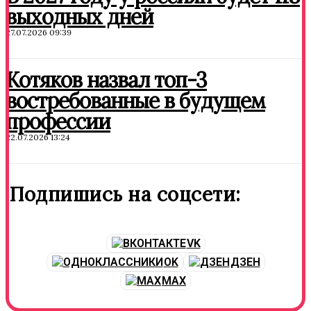
выходных дней
27.07.2026 09:39
Котяков назвал топ-3
востребованные в будущем
профессии
22.07.2026 13:24
Подпишись на соцсети:
VK
OK
ДЗЕН
MAX