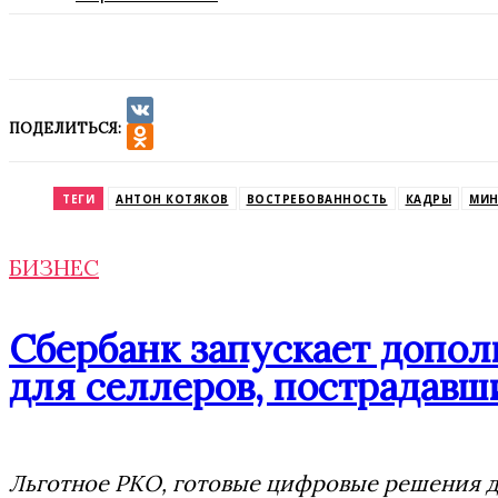
ПОДЕЛИТЬСЯ:
VK
Odnoklassniki
ТЕГИ
АНТОН КОТЯКОВ
ВОСТРЕБОВАННОСТЬ
КАДРЫ
МИН
БИЗНЕС
Сбербанк запускает допо
для селлеров, пострадавши
Льготное РКО, готовые цифровые решения дл