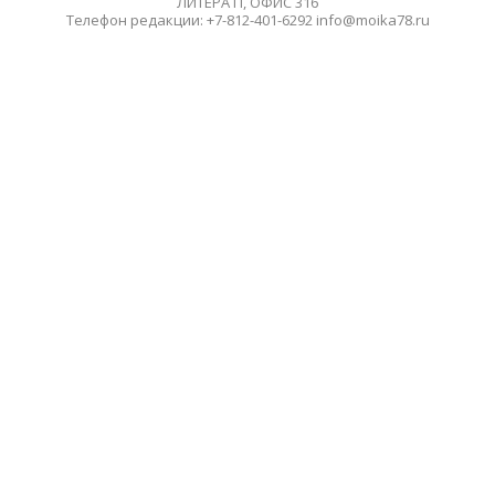
ЛИТЕРА П, ОФИС 316
Телефон редакции: +7-812-401-6292 info@moika78.ru