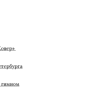
Ковер»
етербурга
и гимном