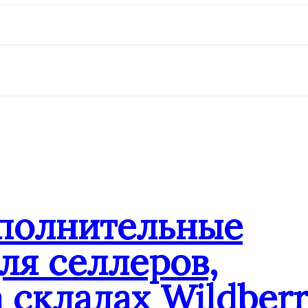
ополнительные
ля селлеров,
 складах Wildberr