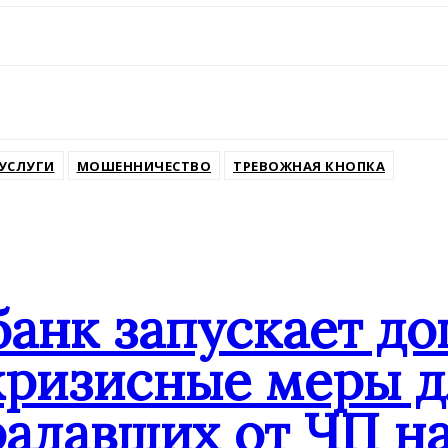
ssniki
УСЛУГИ
МОШЕННИЧЕСТВО
ТРЕВОЖНАЯ КНОПКА
банк запускает д
кризисные меры д
адавших от ЧП на