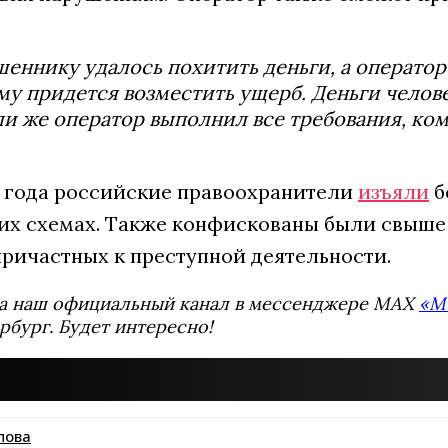
еннику удалось похитить деньги, а операто
му придется возместить ущерб. Деньги челов
ли же оператор выполнил все требования, ко
6 года российские правоохранители
изъяли
б
х схемах. Также конфискованы были свыше 5
причастных к преступной деятельности.
а наш официальный канал в мессенджере MAX
«М
рбург. Будет интересно!
пова