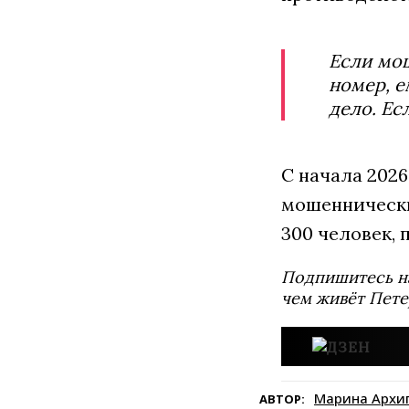
Если мош
номер, е
дело. Ес
С начала 202
мошеннически
300 человек, 
Подпишитесь н
чем живёт Пете
Марина Архи
АВТОР: