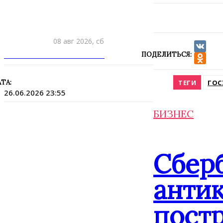
08 авг 2026, сб
ПРИШЛИТЕ НОВОСТЬ
ПОДЕЛИТЬСЯ:
VK
Odnokla
ТА:
ТЕГИ
ГОС
26.06.2026 23:55
БИЗНЕС
Сбер
анти
постр