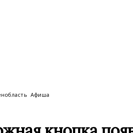
енобласть
Афиша
жная кнопка появ