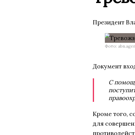
Президент Вл
Фото: abn.age
Документ вхо
С помощ
поступит
правоохр
Кроме того, с
для совершен
противодейст