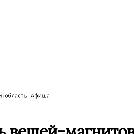
енобласть
Афиша
ь вещей-магнитов