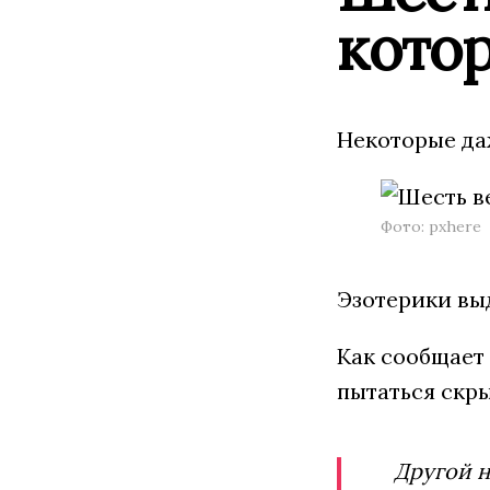
кото
Некоторые да
Фото: pxhere
Эзотерики вы
Как сообщает
пытаться скры
Другой н