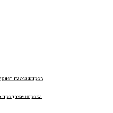
теряет пассажиров
о продаже игрока