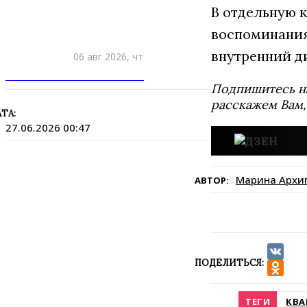
В отдельную 
воспоминания
внутренний д
06 авг 2026, чт
ПРИШЛИТЕ НОВОСТЬ
Подпишитесь н
расскажем Вам,
ТА:
27.06.2026 00:47
Марина Архи
АВТОР:
ПОДЕЛИТЬСЯ:
VK
Odnokla
ТЕГИ
КВА