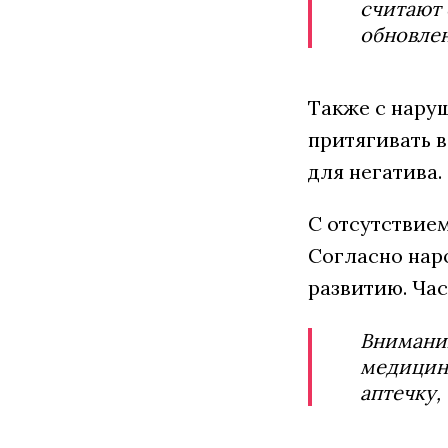
считают 
обновле
Также с нару
притягивать в
для негатива.
С отсутствие
Согласно нар
развитию. Час
Внимания
медицинс
аптечку,