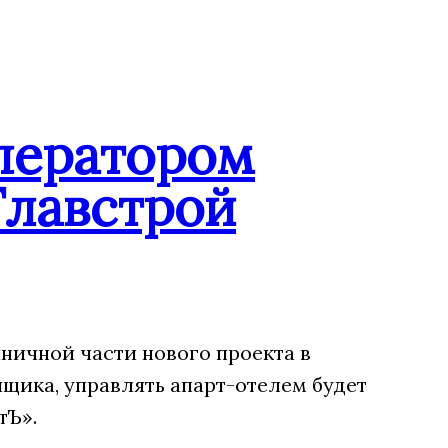
ператором
Главстрой
ничной части нового проекта в
щика, управлять апарт-отелем будет
тЪ».