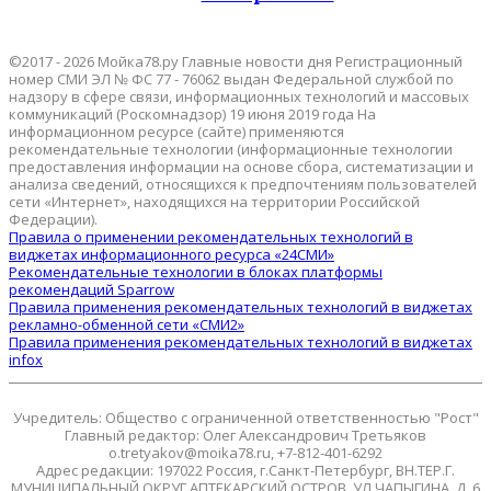
©2017 - 2026 Мойка78.ру Главные новости дня Регистрационный
номер СМИ ЭЛ № ФС 77 - 76062 выдан Федеральной службой по
надзору в сфере связи, информационных технологий и массовых
коммуникаций (Роскомнадзор) 19 июня 2019 года На
информационном ресурсе (сайте) применяются
рекомендательные технологии (информационные технологии
предоставления информации на основе сбора, систематизации и
анализа сведений, относящихся к предпочтениям пользователей
сети «Интернет», находящихся на территории Российской
Федерации).
Правила о применении рекомендательных технологий в
виджетах информационного ресурса «24СМИ»
Рекомендательные технологии в блоках платформы
рекомендаций Sparrow
Правила применения рекомендательных технологий в виджетах
рекламно-обменной сети «СМИ2»
Правила применения рекомендательных технологий в виджетах
infox
Учредитель: Общество с ограниченной ответственностью "Рост"
Главный редактор: Олег Александрович Третьяков
o.tretyakov@moika78.ru, +7-812-401-6292
Адрес редакции: 197022 Россия, г.Санкт-Петербург, ВН.ТЕР.Г.
МУНИЦИПАЛЬНЫЙ ОКРУГ АПТЕКАРСКИЙ ОСТРОВ, УЛ ЧАПЫГИНА, Д. 6