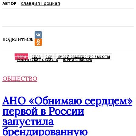
Клавдия Гроцкая
АВТОР:
ПОДЕЛИТЬСЯ:
VK
Odnoklassniki
ТЕГИ
БПЛА
ВСУ
МУЗЕЙ САМБЕКСКИЕ ВЫСОТЫ
РОСТОВСКАЯ ОБЛАСТЬ
ЮРИЙ СЛЮСАРЬ
ОБЩЕСТВО
АНО «Обнимаю сердцем»
первой в России
запустила
брендированную