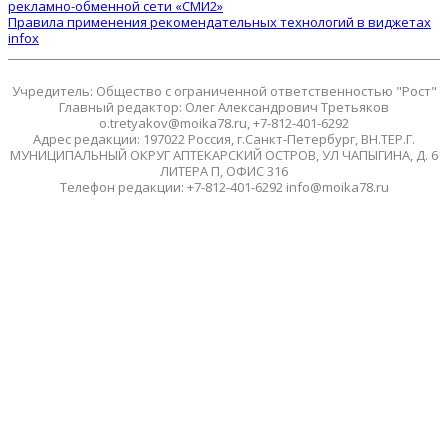
рекламно-обменной сети «СМИ2»
Правила применения рекомендательных технологий в виджетах
infox
Учредитель: Общество с ограниченной ответственностью "Рост"
Главный редактор: Олег Александрович Третьяков
o.tretyakov@moika78.ru, +7-812-401-6292
Адрес редакции: 197022 Россия, г.Санкт-Петербург, ВН.ТЕР.Г.
МУНИЦИПАЛЬНЫЙ ОКРУГ АПТЕКАРСКИЙ ОСТРОВ, УЛ ЧАПЫГИНА, Д. 6
ЛИТЕРА П, ОФИС 316
Телефон редакции: +7-812-401-6292 info@moika78.ru