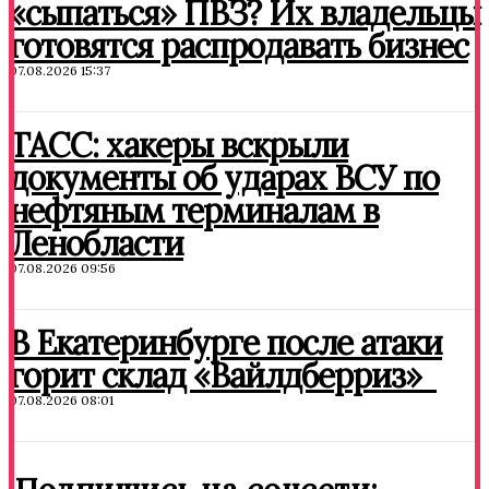
«сыпаться» ПВЗ? Их владельцы
готовятся распродавать бизнес
07.08.2026 15:37
ТАСС: хакеры вскрыли
документы об ударах ВСУ по
нефтяным терминалам в
Ленобласти
07.08.2026 09:56
В Екатеринбурге после атаки
горит склад «Вайлдберриз»
07.08.2026 08:01