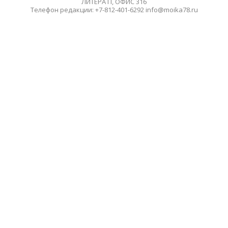
ЛИТЕРА П, ОФИС 316
Телефон редакции: +7-812-401-6292 info@moika78.ru