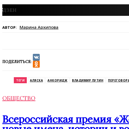
Марина Архипова
АВТОР:
ПОДЕЛИТЬСЯ:
VK
Odnoklassniki
ТЕГИ
АЛЯСКА
АНКОРИДЖ
ВЛАДИМИР ПУТИН
ПЕРЕГОВОР
ОБЩЕСТВО
Всероссийская премия «Же
новые имена, истории и 