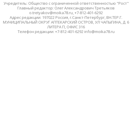
Учредитель: Общество с ограниченной ответственностью "Рост"
Главный редактор: Олег Александрович Третьяков
o.tretyakov@moika78.ru, +7-812-401-6292
Адрес редакции: 197022 Россия, г.Санкт-Петербург, ВН.ТЕР.Г.
МУНИЦИПАЛЬНЫЙ ОКРУГ АПТЕКАРСКИЙ ОСТРОВ, УЛ ЧАПЫГИНА, Д. 6
ЛИТЕРА П, ОФИС 316
Телефон редакции: +7-812-401-6292 info@moika78.ru