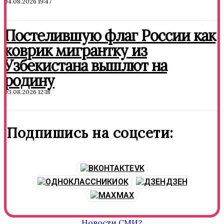
04.08.2026 19:47
Постелившую флаг России как
коврик мигрантку из
Узбекистана вышлют на
родину
03.08.2026 12:18
Подпишись на соцсети:
VK
OK
ДЗЕН
MAX
Новости СМИ2