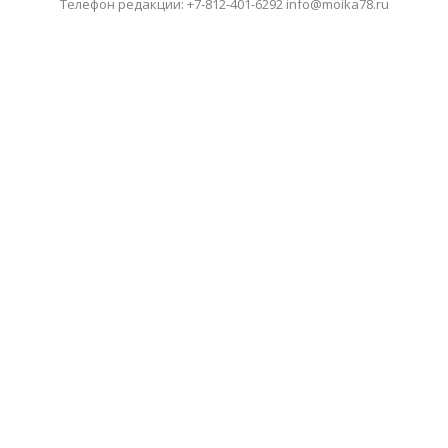
Телефон редакции: +7-812-401-6292 info@moika78.ru