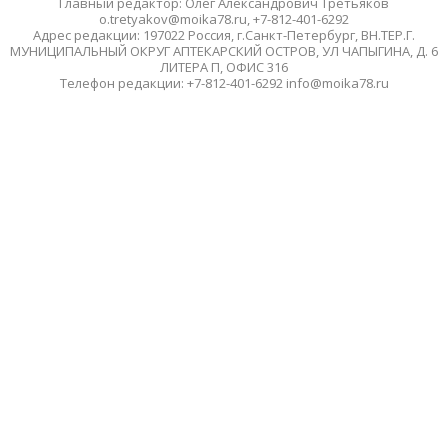
Главный редактор: Олег Александрович Третьяков
o.tretyakov@moika78.ru, +7-812-401-6292
Адрес редакции: 197022 Россия, г.Санкт-Петербург, ВН.ТЕР.Г.
МУНИЦИПАЛЬНЫЙ ОКРУГ АПТЕКАРСКИЙ ОСТРОВ, УЛ ЧАПЫГИНА, Д. 6
ЛИТЕРА П, ОФИС 316
Телефон редакции: +7-812-401-6292 info@moika78.ru