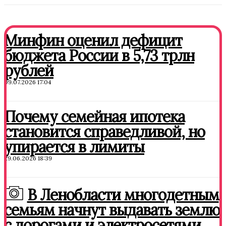
Минфин оценил дефицит
бюджета России в 5,73 трлн
рублей
09.07.2026 17:04
Почему семейная ипотека
становится справедливой, но
упирается в лимиты
29.06.2026 18:39
В Ленобласти многодетным
семьям начнут выдавать землю
с дорогами и электросетями