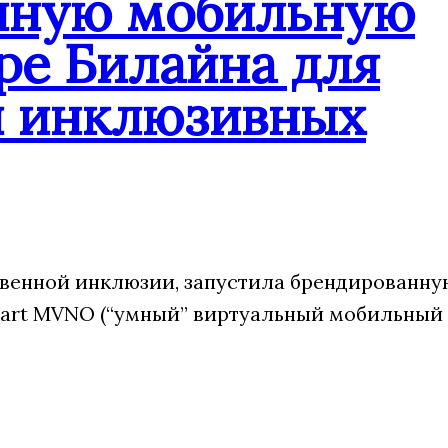
анную мобильную
ре Билайна для
и инклюзивных
венной инклюзии, запустила брендированну
art MVNO (“умный” виртуальный мобильный