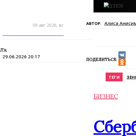
Алиса Аниси
АВТОР:
09 авг 2026, вс
ПРИШЛИТЕ НОВОСТЬ
ТА:
29.06.2026 20:17
ПОДЕЛИТЬСЯ:
VK
Odnokla
ТЕГИ
ЗЕН
БИЗНЕС
Сбер