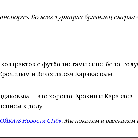
онспора». Во всех турнирах бразилец сыграл 
 контрактов с футболистами сине-бело-гол
Ерохиным и Вячеславом Караваевым.
ндакoвым — это хорошо. Ерохин и Караваев,
ением к делу.
ОЙКА78 Новости СПб»
. Мы покажем и расскажем В