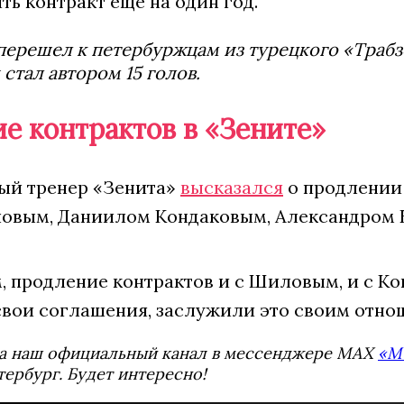
ь контракт ещё на один год.
перешел к петербуржцам из турецкого «Трабз
 стал автором 15 голов.
е контрактов в «Зените»
ный тренер «Зенита»
высказался
о продлении
вым, Даниилом Кондакoвым, Александром 
, продление контрактов и с Шиловым, и с Ко
вои соглашения, заслужили это своим отнош
а наш официальный канал в мессенджере MAX
«М
тербург. Будет интересно!