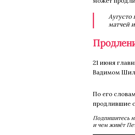
может продлит
Аугусто 
матчей и
Продлени
21 июня глав
Вадимом Шило
По его словам
продлившие с
Подпишитесь н
и чем живёт Пе