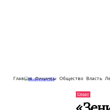
Главная
Финансы
Общество
Власть
Л
Спорт
«Зени