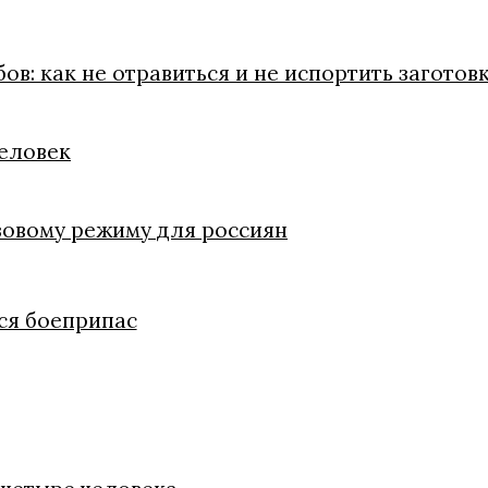
в: как не отравиться и не испортить заготов
человек
зовому режиму для россиян
ся боеприпас