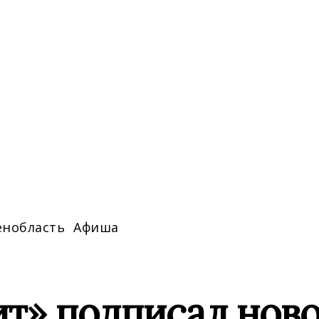
енобласть
Афиша
т» подписал ново