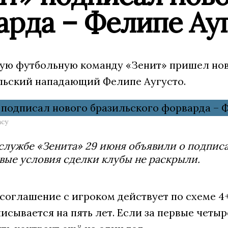
арда – Фелипе Ау
кую футбольную команду «Зенит» пришел новы
льский нападающий Фелипе Аугусто.
ncy
службе «Зенита» 29 июня объявили о подпис
ые условия сделки клубы не раскрыли.
 соглашение с игроком действует по схеме 4
исывается на пять лет. Если за первые четы