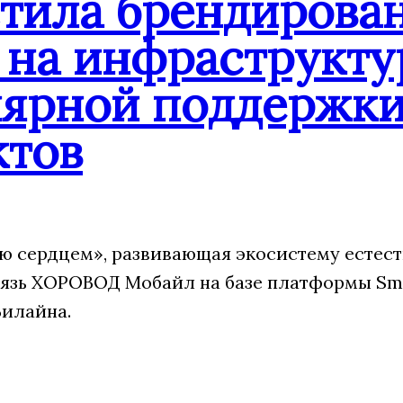
стила брендиров
 на инфраструкту
лярной поддержк
ктов
 сердцем», развивающая экосистему естест
язь ХОРОВОД Мобайл на базе платформы Sm
Билайна.