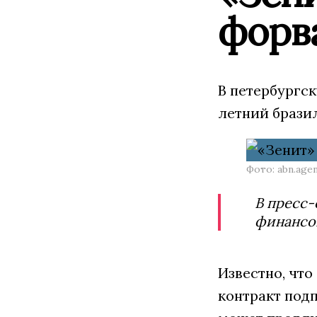
форв
В петербургс
летний брази
Фото: abn.age
В пресс-
финансов
Известно, что
контракт подп