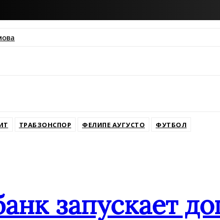
мова
ssniki
ИТ
ТРАБЗОНСПОР
ФЕЛИПЕ АУГУСТО
ФУТБОЛ
банк запускает д