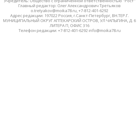
Учредитель: Общество с ограниченной ответственностью "Рост"
Главный редактор: Олег Александрович Третьяков
o.tretyakov@moika78.ru, +7-812-401-6292
Адрес редакции: 197022 Россия, г.Санкт-Петербург, ВН.ТЕР.Г.
МУНИЦИПАЛЬНЫЙ ОКРУГ АПТЕКАРСКИЙ ОСТРОВ, УЛ ЧАПЫГИНА, Д. 6
ЛИТЕРА П, ОФИС 316
Телефон редакции: +7-812-401-6292 info@moika78.ru