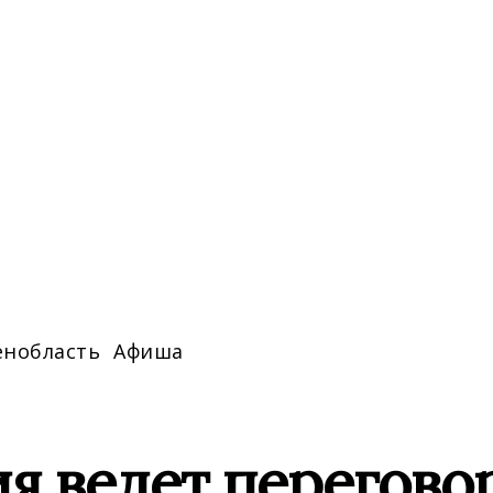
енобласть
Афиша
я ведет перегово