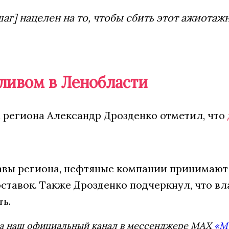
шаг] нацелен на то, чтобы сбить этот ажиотаж
пливом в Ленобласти
а региона Александр Дрозденко отметил, что
авы региона, нефтяные компании принимают
тавок. Также Дрозденко подчеркнул, что вл
ь.
а наш официальный канал в мессенджере MAX
«М