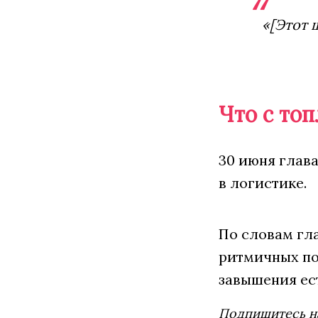
«[Этот 
Что с то
30 июня глав
в логистике.
По словам гл
ритмичных пос
завышения ест
Подпишитесь н