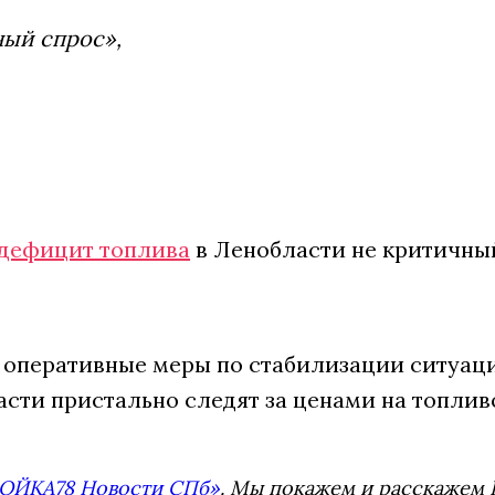
ный спрос»,
дефицит топлива
в Ленобласти не критичный
 оперативные меры по стабилизации ситуац
асти пристально следят за ценами на топлив
ОЙКА78 Новости СПб»
. Мы покажем и расскажем В