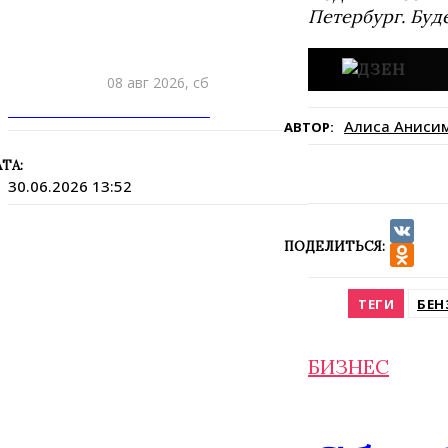
Петербург. Буд
08 авг 2026, сб
ПРИШЛИТЕ НОВОСТЬ
Алиса Аниси
АВТОР:
ТА:
30.06.2026 13:52
ПОДЕЛИТЬСЯ:
VK
Odnokla
ТЕГИ
БЕН
БИЗНЕС