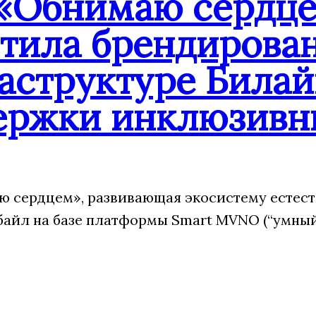
«Обнимаю сердцем
стила брендирова
аструктуре Билай
ержки инклюзивн
 сердцем», развивающая экосистему естест
йл на базе платформы Smart MVNO (“умный”