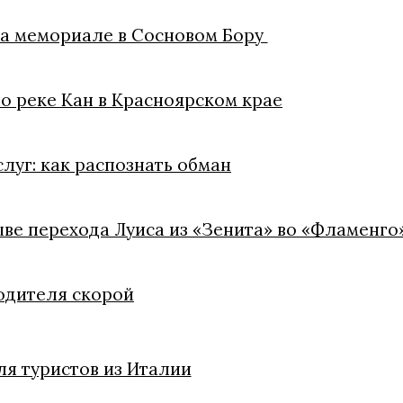
на мемориале в Сосновом Бору
о реке Кан в Красноярском крае
уг: как распознать обман
ве перехода Луиса из «Зенита» во «Фламенго
одителя скорой
я туристов из Италии