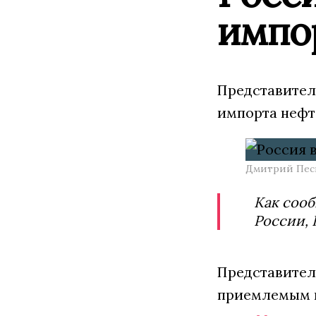
импо
Представител
импорта нефт
Дмитрий Песк
Как сооб
России, 
Представител
приемлемым ц