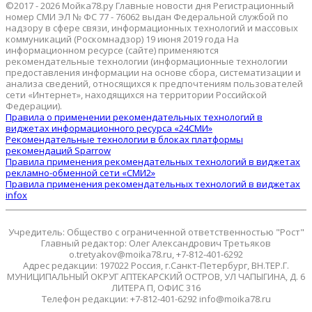
©2017 - 2026 Мойка78.ру Главные новости дня Регистрационный
номер СМИ ЭЛ № ФС 77 - 76062 выдан Федеральной службой по
надзору в сфере связи, информационных технологий и массовых
коммуникаций (Роскомнадзор) 19 июня 2019 года На
информационном ресурсе (сайте) применяются
рекомендательные технологии (информационные технологии
предоставления информации на основе сбора, систематизации и
анализа сведений, относящихся к предпочтениям пользователей
сети «Интернет», находящихся на территории Российской
Федерации).
Правила о применении рекомендательных технологий в
виджетах информационного ресурса «24СМИ»
Рекомендательные технологии в блоках платформы
рекомендаций Sparrow
Правила применения рекомендательных технологий в виджетах
рекламно-обменной сети «СМИ2»
Правила применения рекомендательных технологий в виджетах
infox
Учредитель: Общество с ограниченной ответственностью "Рост"
Главный редактор: Олег Александрович Третьяков
o.tretyakov@moika78.ru, +7-812-401-6292
Адрес редакции: 197022 Россия, г.Санкт-Петербург, ВН.ТЕР.Г.
МУНИЦИПАЛЬНЫЙ ОКРУГ АПТЕКАРСКИЙ ОСТРОВ, УЛ ЧАПЫГИНА, Д. 6
ЛИТЕРА П, ОФИС 316
Телефон редакции: +7-812-401-6292 info@moika78.ru