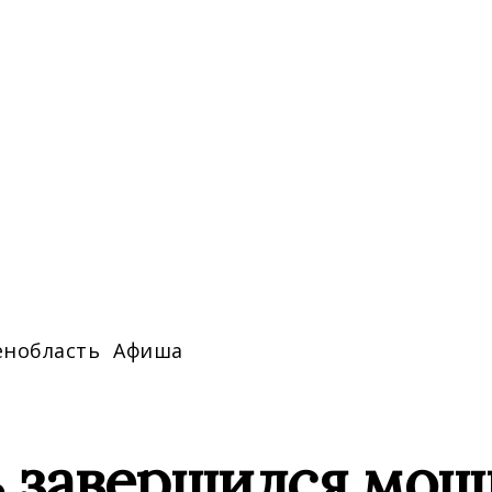
енобласть
Афиша
 завершился мощ