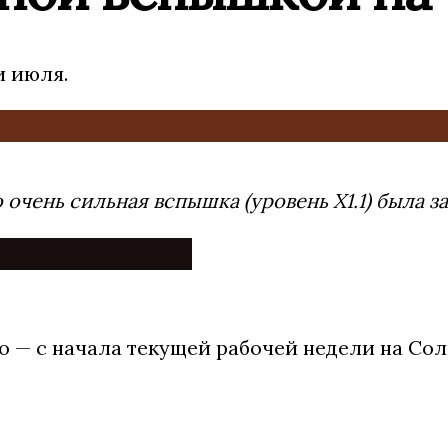
и июля.
очень сильная вспышка (уровень X1.1) была з
но — с начала текущей рабочей недели на Со