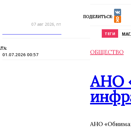
ПОДЕЛИТЬСЯ:
VK
07 авг 2026, пт
Odnokla
ПРИШЛИТЕ НОВОСТЬ
ТЕГИ
МАГ
ТА:
ОБЩЕСТВО
01.07.2026 00:57
АНО 
инфр
АНО «Обнимаю