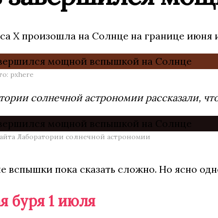
са Х произошла на Солнце на границе июня 
о: pxhere
тории солнечной астрономии рассказали, что 
сайта Лаборатории солнечной астрономии
е вспышки пока сказать сложно. Но ясно од
я буря 1 июля