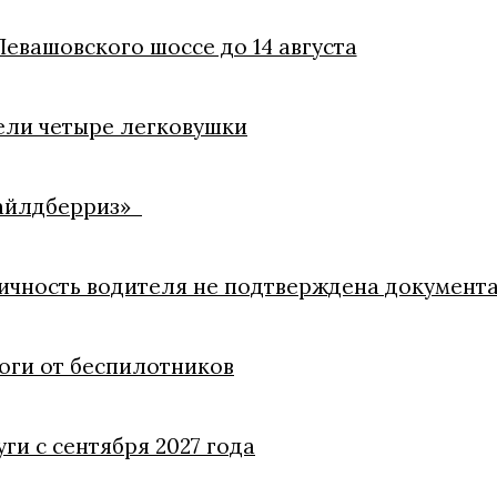
евашовского шоссе до 14 августа
ели четыре легковушки
Вайлдберриз»
личность водителя не подтверждена документ
оги от беспилотников
ги с сентября 2027 года