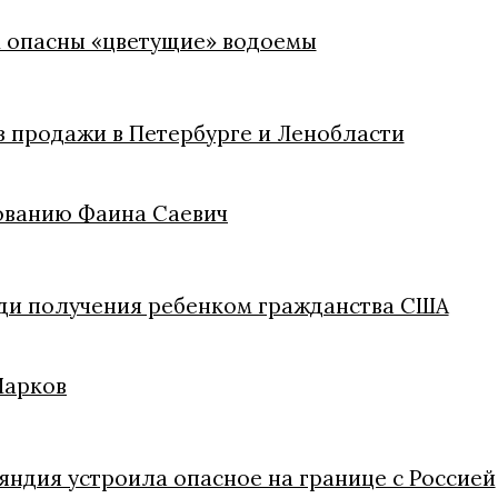
м опасны «цветущие» водоемы
из продажи в Петербурге и Ленобласти
ованию Фаина Саевич
ди получения ребенком гражданства США
Марков
яндия устроила опасное на границе с Россией