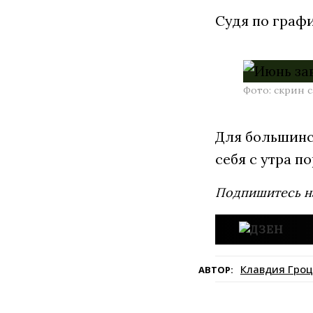
Судя по граф
Фото: скрин 
Для большинст
себя с утра п
Подпишитесь н
Клавдия Гроц
АВТОР: