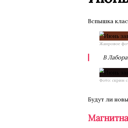
Вспышка клас
Жанровое фот
В Лабора
Фото: скрин 
Будут ли новы
Магнитна