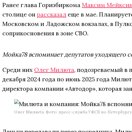
Ранее глава Горизбиркома
Максим Мейкси
столице он
рассказал
еще в мае. Планирует
Московском и Ладожском вокзалах, в Пулко
соприкосновения в зоне СВО.
Мойка78 вспоминает депутатов уходящего со
Среди них
Олег Милюта
, подозреваемый в п
декабря 2024 года по июнь 2025 года Милют
директора компании «Автодор», которая за
Олег Милюта. Фото: пресс-служба УФСБ по Петербургу
Деньги передавали через посредника. Милю