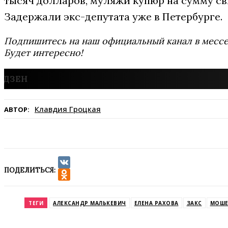
тысяч долларов, муляжи купюр на сумму свы
Задержали экс-депутата уже в Петербурге.
Подпишитесь на наш официальный канал в мес
Будет интересно!
Клавдия Гроцкая
АВТОР:
ПОДЕЛИТЬСЯ:
VK
Odnoklassniki
ТЕГИ
АЛЕКСАНДР МАЛЬКЕВИЧ
ЕЛЕНА РАХОВА
ЗАКС
МОШЕ