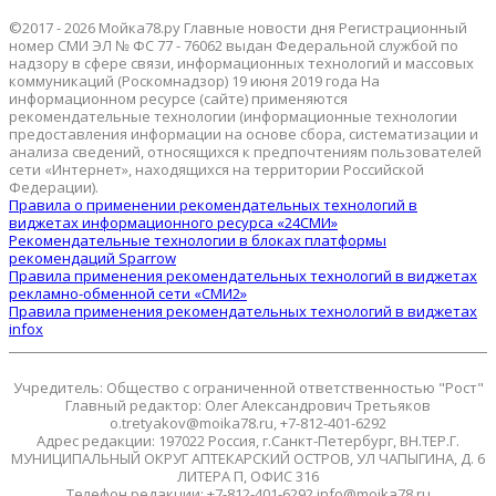
©2017 - 2026 Мойка78.ру Главные новости дня Регистрационный
номер СМИ ЭЛ № ФС 77 - 76062 выдан Федеральной службой по
надзору в сфере связи, информационных технологий и массовых
коммуникаций (Роскомнадзор) 19 июня 2019 года На
информационном ресурсе (сайте) применяются
рекомендательные технологии (информационные технологии
предоставления информации на основе сбора, систематизации и
анализа сведений, относящихся к предпочтениям пользователей
сети «Интернет», находящихся на территории Российской
Федерации).
Правила о применении рекомендательных технологий в
виджетах информационного ресурса «24СМИ»
Рекомендательные технологии в блоках платформы
рекомендаций Sparrow
Правила применения рекомендательных технологий в виджетах
рекламно-обменной сети «СМИ2»
Правила применения рекомендательных технологий в виджетах
infox
Учредитель: Общество с ограниченной ответственностью "Рост"
Главный редактор: Олег Александрович Третьяков
o.tretyakov@moika78.ru, +7-812-401-6292
Адрес редакции: 197022 Россия, г.Санкт-Петербург, ВН.ТЕР.Г.
МУНИЦИПАЛЬНЫЙ ОКРУГ АПТЕКАРСКИЙ ОСТРОВ, УЛ ЧАПЫГИНА, Д. 6
ЛИТЕРА П, ОФИС 316
Телефон редакции: +7-812-401-6292 info@moika78.ru