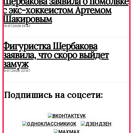
Щербакова заявила о помолвке
с экс-хоккеистом Артемом
Шакировым
20.07.2026 13:42
Фигуристка Щербакова
заявила, что скоро выйдет
замуж
19.07.2026 22:07
Подпишись на соцсети:
VK
OK
ДЗЕН
MAX