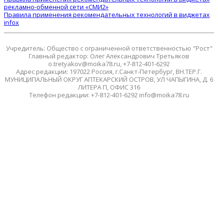
рекламно-обменной сети «СМИ2»
Правила применения рекомендательных технологий в виджетах
infox
Учредитель: Общество с ограниченной ответственностью "Рост"
Главный редактор: Олег Александрович Третьяков
o.tretyakov@moika78.ru, +7-812-401-6292
Адрес редакции: 197022 Россия, г.Санкт-Петербург, ВН.ТЕР.Г.
МУНИЦИПАЛЬНЫЙ ОКРУГ АПТЕКАРСКИЙ ОСТРОВ, УЛ ЧАПЫГИНА, Д. 6
ЛИТЕРА П, ОФИС 316
Телефон редакции: +7-812-401-6292 info@moika78.ru