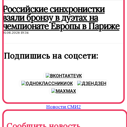
Российские синхронистки
взяли бронзу в дуэтах на
чемпионате Европы в Париже
01.08.2026 19:34
Подпишись на соцсети:
VK
OK
ДЗЕН
MAX
Новости СМИ2
Сообщить новость